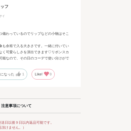
タッフ
サイ
つ備わっているのでリップなどの小物はそこ
傘も余裕で入る大きさです。一緒に付いてい
なく可愛らしさを演出できます♡リボンスカ
可能なので、その日のコーデで使い分けがで
考になった
1
Like!
0
注意事項について
発送日以後９日以内返品可能です。
品頂けません。）