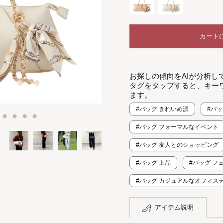
カート
お探しの傾向をAIが分析し
タグをタップすると、キー
ます。
#バッグ きれいめ派
#バ
#バッグ フォーマルなイベント
#バッグ 友人とのショッピング
#バッグ 上品
#バッグ フ
#バッグ カジュアルなオフィス
アイテム説明