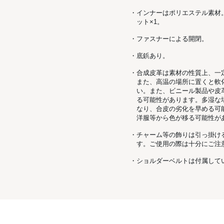
・インナーはポリエステル素材
ット×1。
・ファスナーによる開閉。
・底鋲あり。
・合成皮革は素材の性質上、一
また、高温の場所に置くと軟
い。また、ビニール製品や皮
る可能性があります。多湿な
なり、合皮の劣化を早める可
洋服等から色が移る可能性が
・チャーム等の飾りは引っ掛け
す。ご使用の際は十分にご注
・ショルダーベルトは付属して