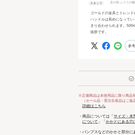
足の形:
ふつうの幅
ゴールドの金具とトレンド
ハンドルは長めになってい
きり合わせられます。500
抜群です。
参
※正価商品は未使用品に限り商品
（セール品・受注生産品はご返
詳細はこちら
・商品については「
サイズ・木
について
」「
かかとにある穴
・パンプスなどのかかと部分に