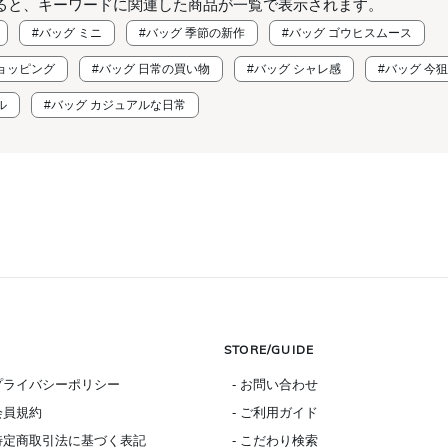
ると、キーワードに関連した商品が一覧で表示されます。
#バッグ ミニ
#バッグ 季節の新作
#バッグ ゴウヒスムース
ョッピング
#バッグ 日常の買い物
#バッグ シャレ感
#バッグ 今
ル
#バッグ カジュアルな日常
STORE/GUIDE
 プライバシーポリシー
- お問い合わせ
 会員規約
- ご利用ガイド
 特定商取引法に基づく表記
- こだわり検索