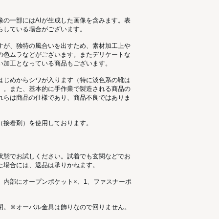
像の一部にはAIが生成した画像を含みます。表
らしている場合がございます。
すが、独特の風合いを出すため、素材加工上
の色ムラなどがございます。またデリケートな
い加工となっている商品もございます。
はじめからシワが入ります（特に淡色系の靴は
）。また、基本的に手作業で製造される商品の
れらは商品の仕様であり、商品不良ではありま
（接着剤）を使用しております。
状態でお試しください。試着でも玄関などでお
た場合には、返品は承りかねます。
。内部にオープンポケット×、1、ファスナーポ
閉。※オーバル金具は飾りなので回りません。