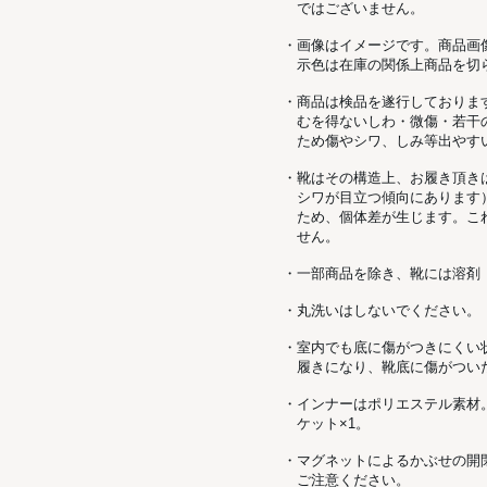
ではございません。
・画像はイメージです。商品画
示色は在庫の関係上商品を切
・商品は検品を遂行しておりま
むを得ないしわ・微傷・若干
ため傷やシワ、しみ等出やす
・靴はその構造上、お履き頂き
シワが目立つ傾向にあります
ため、個体差が生じます。こ
せん。
・一部商品を除き、靴には溶剤
・丸洗いはしないでください。
・室内でも底に傷がつきにくい
履きになり、靴底に傷がつい
・インナーはポリエステル素材
ケット×1。
・マグネットによるかぶせの開
ご注意ください。