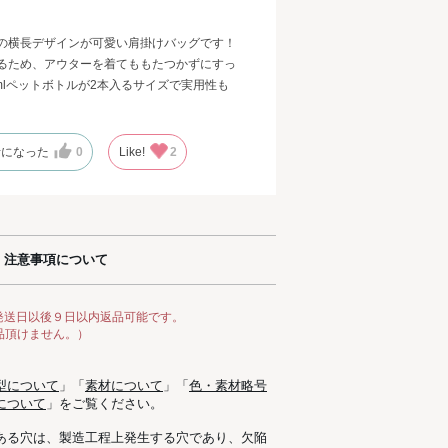
の横長デザインが可愛い肩掛けバッグです！
るため、アウターを着てももたつかずにすっ
mlペットボトルが2本入るサイズで実用性も
考になった
0
Like!
2
注意事項について
発送日以後９日以内返品可能です。
品頂けません。）
型について
」「
素材について
」「
色・素材略号
について
」をご覧ください。
ある穴は、製造工程上発生する穴であり、欠陥