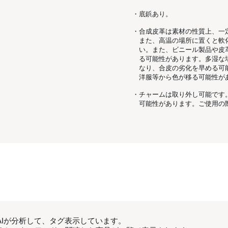
・底鋲あり。
・合成皮革は素材の性質上、一
また、高温の場所に置くと軟
い。また、ビニール製品や皮
る可能性があります。多湿な
なり、合皮の劣化を早める可
洋服等から色が移る可能性が
・チャームは取り外し可能です
可能性があります。ご使用の
AIが分析して、タグ表示しています。