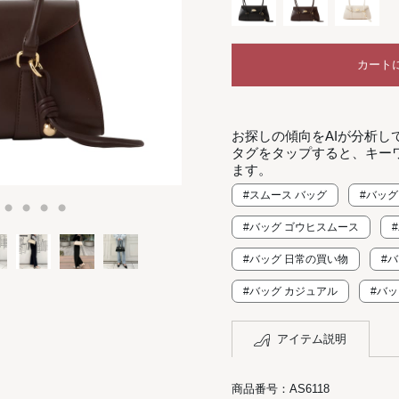
カート
お探しの傾向をAIが分析し
タグをタップすると、キー
ます。
#スムース バッグ
#バッグ
#バッグ ゴウヒスムース
#バッグ 日常の買い物
#
#バッグ カジュアル
#バ
アイテム説明
商品番号：AS6118