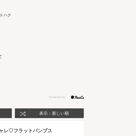
トハク
て
表示：新しい順
ャレ♡フラットパンプス