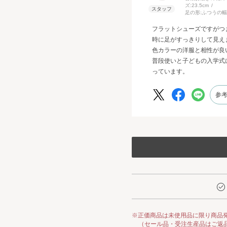
ズ:
23.5cm
サイズは普段と同じ23㎝で
足の形:
ふつうの幅
スッキリとしたつま先です
フラットシューズですがつ
ています。
時に足がすっきりして見え
色カラーの洋服と相性が良
普段使いと子どもの入学式
っています。
参
※正価商品は未使用品に限り商品
（セール品・受注生産品はご返