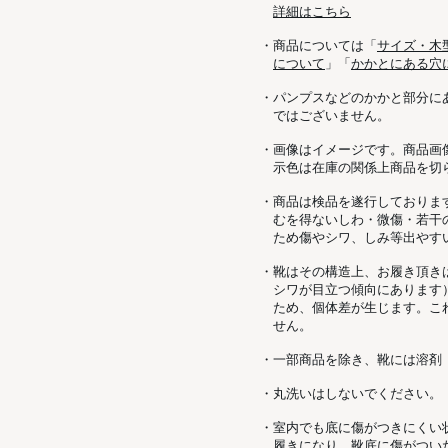
詳細はこちら
・商品については「
サイズ・木
について
」「
かかとにある穴
・パンプスなどのかかと部分に
ではございません。
・画像はイメージです。商品画
示色は在庫の関係上商品を切
・商品は検品を遂行しておりま
むを得ないしわ・微傷・若干
ため傷やシワ、しみ等出やす
・靴はその構造上、お履き頂き
シワが目立つ傾向にあります
ため、個体差が生じます。こ
せん。
・一部商品を除き、靴には溶剤
・丸洗いはしないでください。
・室内でも底に傷がつきにくい
履きになり、靴底に傷がつい