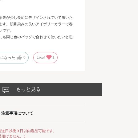
問題なく履けました(ストッキング着用)。
が、長さがあるので足指は伸びた状態で履け
ま先が少し長めにデザインされていて履いた
ます。肌馴染みの良いアイボリーカラーで春
いです。
にも同じ色のバッグで合わせて使いたいと思
考になった
0
Like!
1
もっと見る
注意事項について
発送日以後９日以内返品可能です。
品頂けません。）