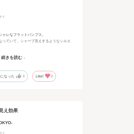
フ
サイ
シャレなフラットパンプス。
なっていて、シャープ見えするようなシルエ
シンメトリーになっているのも、こなれ感が
続きを読む
に入ったような形になっており、細部までこ
です。
考になった
0
Like!
0
アイボリーとベージュの間のようなニュアン
せても相性良し、ネイビーと合わせて清楚に
使いやすいです☺♡
で、パキッとしすぎずニュアンス感が出るの
見え効果
KYO-
ありますが、こちらは足に馴染みやすいのも
サイ