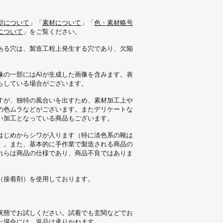
型について
」「
素材について
」「
色・素材略号
について
」をご覧ください。
ある穴は、製造工程上発生する穴であり、欠陥
像の一部にはAIが生成した画像を含みます。表
らしている場合がございます。
すが、独特の風合いを出すため、素材加工上
の色ムラなどがございます。またデリケートな
い加工となっている商品もございます。
はじめからシワが入ります（特に淡色系の靴は
）。また、基本的に手作業で製造される商品の
れらは商品の仕様であり、商品不良ではありま
（接着剤）を使用しております。
状態でお試しください。試着でも玄関などでお
た場合には、返品は承りかねます。