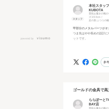
本社スタッ
KUBOTA
普段お履きの靴の
ズ:
23.0cm
足の形:
ふつうの幅
甲部分のメタルパーツがオ
つま先はやや長めの設計に
ットです。
powered by
履き口のカットラインがア
出てオシャレ度アップ♪
ヒールは横から見ると内側
だわりが詰まったアイテム
参
ホワイトサンドエナメルは
ス感のあるカラー。
トレンドのブラウンと合わ
決めても良しなのでかなり
シワ感のあるエナメルなの
ゴールドの金具で高
もうれしいです。
ららぽーとTO
エナメルは固いイメージが
BAY店
◎
普段お履きの靴の