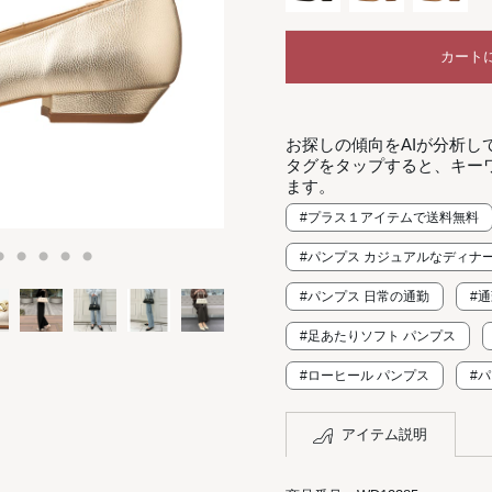
カート
お探しの傾向をAIが分析し
タグをタップすると、キー
ます。
#プラス１アイテムで送料無料
#パンプス カジュアルなディナ
#パンプス 日常の通勤
#
#足あたりソフト パンプス
#ローヒール パンプス
#
アイテム説明