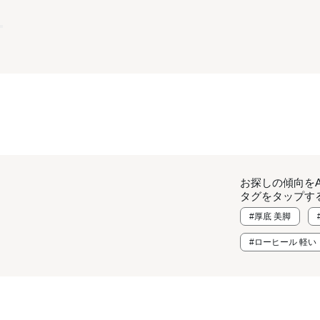
お探しの傾向を
タグをタップす
#厚底 美脚
#ローヒール 軽い