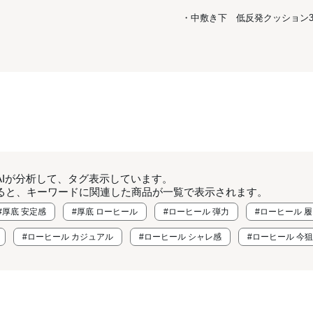
・中敷き下 低反発クッション3
AIが分析して、タグ表示しています。
ると、キーワードに関連した商品が一覧で表示されます。
#厚底 安定感
#厚底 ローヒール
#ローヒール 弾力
#ローヒール 
#ローヒール カジュアル
#ローヒール シャレ感
#ローヒール 今