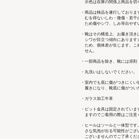
示色は在庫の関係上商品を切
・商品は検品を遂行しておりま
むを得ないしわ・微傷・若干
ため傷やシワ、しみ等出やす
・靴はその構造上、お履き頂き
シワが目立つ傾向にあります
ため、個体差が生じます。こ
せん。
・一部商品を除き、靴には溶剤
・丸洗いはしないでください。
・室内でも底に傷がつきにくい
履きになり、靴底に傷がつい
・ガラス加工牛革
・ビット金具は固定されていま
ますのでご着用の際はご注意
・ヒールはソールと一体型です
さな気泡が出る可能性がござ
ございませんのでご了承くだ