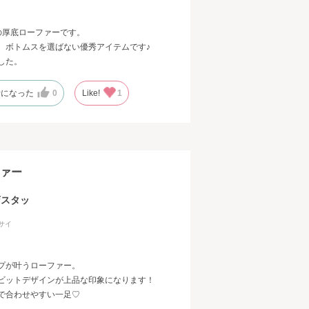
の厚底ローファーです。
、ボトムスを選ばない優秀アイテムです♪
した。
考になった
0
Like!
1
ファー
店スタッ
サイ
プが叶うローファー。
ビットデザインが上品な印象になります！
で合わせやすい一足♡