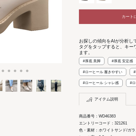
カート
お探しの傾向をAIが分析し
タグをタップすると、キー
ます。
#厚底 美脚
#厚底 安定感
#ローヒール 履きやすい
#ローヒール シャレ感
#
アイテム説明
商品番号：WD46383
エントリーコード：321261
色・素材：ホワイトサンド/ガラ