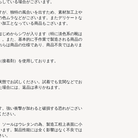
らしている場合がございます。
すが、独特の風合いを出すため、素材加工上
の色ムラなどがございます。またデリケートな
い加工となっている商品もございます。
はじめからシワが入ります（特に淡色系の靴は
）。また、基本的に手作業で製造される商品の
れらは商品の仕様であり、商品不良ではありま
（接着剤）を使用しております。
状態でお試しください。試着でも玄関などでお
た場合には、返品は承りかねます。
す。強い衝撃が加わると破損する恐れがござい
ください。
。ソールはウレタンの為、製造工程上表面に小
います。製品性能には全く影響はなく不良では
さい。