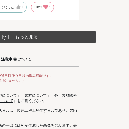
考になった
1
Like!
1
もっと見る
注意事項について
発送日以後９日以内返品可能です。
品頂けません。）
型について
」「
素材について
」「
色・素材略号
について
」をご覧ください。
ある穴は、製造工程上発生する穴であり、欠陥
像の一部にはAIが生成した画像を含みます。表