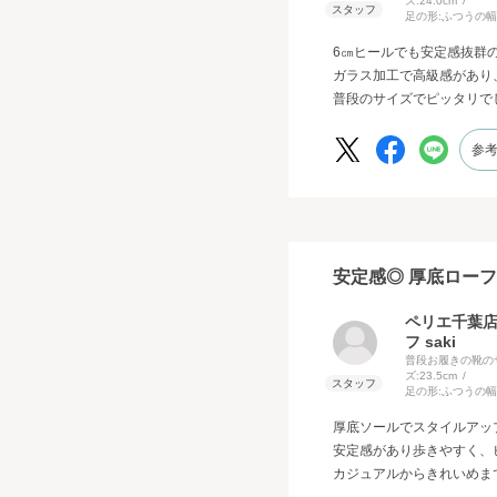
ズ:
24.0cm
足の形:
ふつうの幅
6㎝ヒールでも安定感抜群
ガラス加工で高級感があり
普段のサイズでピッタリで
参
安定感◎ 厚底ロー
ペリエ千葉
フ saki
普段お履きの靴の
ズ:
23.5cm
足の形:
ふつうの幅
厚底ソールでスタイルアッ
安定感があり歩きやすく、
カジュアルからきれいめま