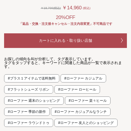
￥14,960
￥18,700(税込)
(税込)
20%OFF
「返品・交換・注文後キャンセル・注文内容変更」不可商品です
カートに入れる・取り扱い店舗
お探しの傾向をAIが分析して、タグ表示しています。
タグをタップすると、キーワードに関連した商品が一覧で表示されま
す。
#プラス１アイテムで送料無料
#ローファー カジュアル
#フラットシューズ リボン
#ローファー ローヒール
#ローファー 週末のショッピング
#ローファー 楽々ヒール
#ローファー 季節の新作
#ローファー カジュアルなランチ
#ローファー ラウンドトゥ
#ローファー 友人とのショッピング