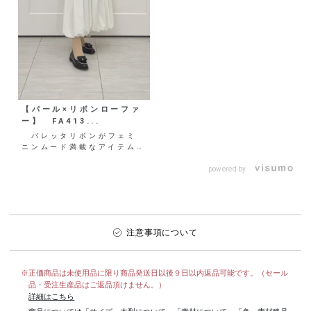
【パール×リボンローファ
ー】 FA413...
バレッタリボンがフェミ
ニンムード満載なアイテムを
ご紹介♡ 小粒のパールが敷
き詰められたデザインで、
powered by
普...
注意事項について
※正価商品は未使用品に限り商品発送日以後９日以内返品可能です。（セール
品・受注生産品はご返品頂けません。）
詳細はこちら