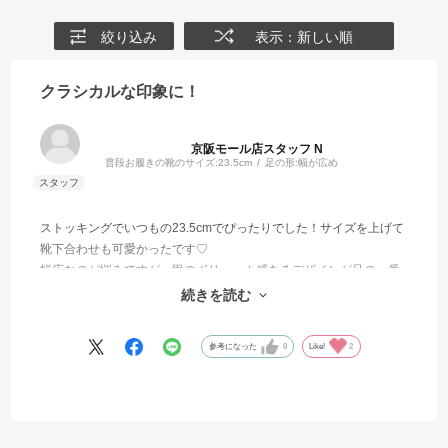
絞り込み
表示：新しい順
クラシカルな印象に！
京阪モール店スタッフ N
普段お履きの靴のサイズ:
23.5cm
足の形:
幅が広め
ストッキングでいつもの23.5cmでぴったりでした！サイズを上げて
靴下合わせも可愛かったです♡
幅広なのが悩みですが、甲のボリューム感あるデザインが足の一番
広い部分を隠してくれました☺️キツすぎず程よいフィット感なの
続きを読む
で、馴染むとより履きやすくなりそうです！
参考になった
0
Like!
2