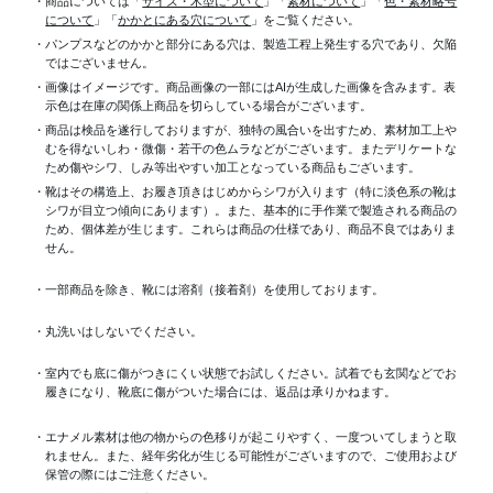
・商品については「
サイズ・木型について
」「
素材について
」「
色・素材略号
について
」「
かかとにある穴について
」をご覧ください。
・パンプスなどのかかと部分にある穴は、製造工程上発生する穴であり、欠陥
ではございません。
・画像はイメージです。商品画像の一部にはAIが生成した画像を含みます。表
示色は在庫の関係上商品を切らしている場合がございます。
・商品は検品を遂行しておりますが、独特の風合いを出すため、素材加工上
むを得ないしわ・微傷・若干の色ムラなどがございます。またデリケートな
ため傷やシワ、しみ等出やすい加工となっている商品もございます。
・靴はその構造上、お履き頂きはじめからシワが入ります（特に淡色系の靴は
シワが目立つ傾向にあります）。また、基本的に手作業で製造される商品の
ため、個体差が生じます。これらは商品の仕様であり、商品不良ではありま
せん。
・一部商品を除き、靴には溶剤（接着剤）を使用しております。
・丸洗いはしないでください。
・室内でも底に傷がつきにくい状態でお試しください。試着でも玄関などでお
履きになり、靴底に傷がついた場合には、返品は承りかねます。
・エナメル素材は他の物からの色移りが起こりやすく、一度ついてしまうと取
れません。また、経年劣化が生じる可能性がございますので、ご使用および
保管の際にはご注意ください。