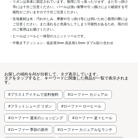
・リボンは本体に固定されています。無理に引っ張ったりせず、また引っ掛け
等には十分ご注意ください。パールは強い衝撃や引っ掻けにより破損する可
能性がございますので十分ご注意ください。
・生地素材は水・汚れやしみ、摩擦や引っ掛け等には弱いためご着用の際には
ご注意ください。また濡れると色落ちしてしまう可能性があるため、雨の日
のご着用はお避けください。
・ヒールはソールと一体型のユニットソールです。
・中敷き下クッション：低反発3mm 高反発1.5mm ダブル貼り合わせ
お探しの傾向をAIが分析して、タグ表示しています。
タグをタップすると、キーワードに関連した商品が一覧で表示されま
す。
#プラス１アイテムで送料無料
#ローファー カジュアル
#フラットシューズ リボン
#ローファー ローヒール
#ローファー 週末のショッピング
#ローファー 楽々ヒール
#ローファー 季節の新作
#ローファー カジュアルなランチ