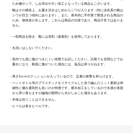
ため傷やシワ、しみ等出やすい加工となっている商品もございます。
・靴はその構造上、お履き頂きはじめからシワが入ります（特に淡色系の靴は
シワが目立つ傾向にあります）。また、基本的に手作業で製造される商品の
ため、個体差が生じます。これらは商品の仕様であり、商品不良ではありま
せん。
・一部商品を除き、靴には溶剤（接着剤）を使用しております。
・丸洗いはしないでください。
・室内でも底に傷がつきにくい状態でお試しください。試着でも玄関などでお
履きになり、靴底に傷がついた場合には、返品は承りかねます。
・厚さ5ｍｍのクッションが入っているので、足裏の衝撃を和らげます。
・ペットボトル等のプラスチックをリサイクルした糸で編んだニット素材は伸
縮性に優れ通気性も良いのが特徴です。撥水加工をしているので水滴が表面
から滑り落ちますが編地の隙間から水がしみこむ場合もあります。
・本体は洗うことはできません。
・ヒールは巻きヒールです。