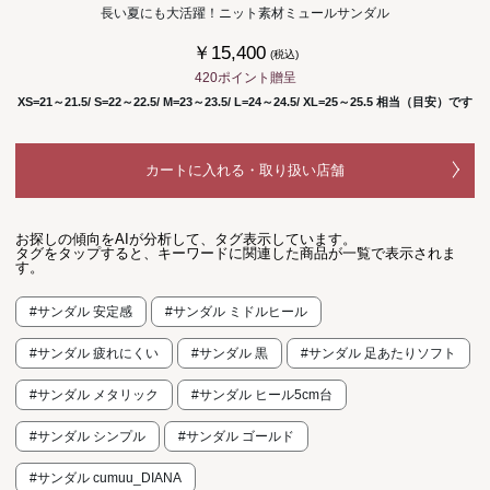
長い夏にも大活躍！ニット素材ミュールサンダル
￥15,400
(税込)
420ポイント贈呈
XS=21～21.5/ S=22～22.5/ M=23～23.5/ L=24～24.5/ XL=25～25.5 相当（目安）です
カートに入れる・取り扱い店舗
お探しの傾向をAIが分析して、タグ表示しています。
タグをタップすると、キーワードに関連した商品が一覧で表示されま
す。
#サンダル 安定感
#サンダル ミドルヒール
#サンダル 疲れにくい
#サンダル 黒
#サンダル 足あたりソフト
#サンダル メタリック
#サンダル ヒール5cm台
#サンダル シンプル
#サンダル ゴールド
#サンダル cumuu_DIANA