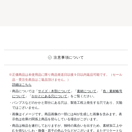
注意事項について
※正価商品は未使用品に限り商品発送日以後９日以内返品可能です。（セール
品・受注生産品はご返品頂けません。）
詳細はこちら
・商品については「
サイズ・木型について
」「
素材について
」「
色・素材略号
について
」「
かかとにある穴について
」をご覧ください。
・パンプスなどのかかと部分にある穴は、製造工程上発生する穴であり、欠陥
ではございません。
・画像はイメージです。商品画像の一部にはAIが生成した画像を含みます。表
示色は在庫の関係上商品を切らしている場合がございます。
・商品は検品を遂行しておりますが、独特の風合いを出すため、素材加工上
むを得ないしわ・微傷・若干の色ムラなどがございます。またデリケートな