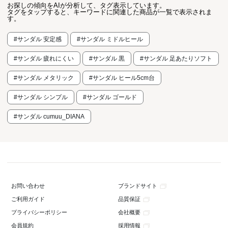
お探しの傾向をAIが分析して、タグ表示しています。
タグをタップすると、キーワードに関連した商品が一覧で表示されま
す。
#サンダル 安定感
#サンダル ミドルヒール
#サンダル 疲れにくい
#サンダル 黒
#サンダル 足あたりソフト
#サンダル メタリック
#サンダル ヒール5cm台
#サンダル シンプル
#サンダル ゴールド
#サンダル cumuu_DIANA
ブランドサイト
お問い合わせ
品質保証
ご利用ガイド
会社概要
プライバシーポリシー
採用情報
会員規約