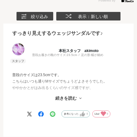
絞り込み
表示：新しい順
すっきり見えするウェッジサンダルです♪
本社スタッフ akimoto
普段お履きの靴のサイズ:
23.5cm
足の形:
幅が細め
普段のサイズは23.5cmです。
こちらはいつも通りMサイズでちょうどよさそうでした。
かかとがはみ出るくらいのサイズ感ですが、
ミュールタイプなので私の場合はぴったりめで履くのがよさそうで
続きを読む
す。
ウェッジソールなので安定感のある履き心地です。
参考になった
0
Like!
0
スッキリ見えしてきれいなのでカジュアルコーデだけでなく、
色々なコーディネートに合わせたいミュールです！