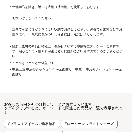
・一部商品を除き、靴には溶剤（接着剤）を使用しております。
・丸洗いはしないでください。
・室内でも底に傷がつきにくい状態でお試しください。試着でも玄関などでお
履きになり、靴底に傷がついた場合には、返品は承りかねます。
・箔加工素材の商品は特性上、傷が付きやすく摩擦等にデリケートな素材で
す。細かなシワ・箔剥れが生じる可能性がございますので予めご了承くださ
い。
・ヒールはソールと一体型です。
・中底上面 中反発クッション2mm全面貼り 中敷下 中反発クッション3mm全
面貼り
お探しの傾向をAIが分析して、タグ表示しています。
タグをタップすると、キーワードに関連した商品が一覧で表示されま
す。
#プラス１アイテムで送料無料
#ローヒール フラットシューズ