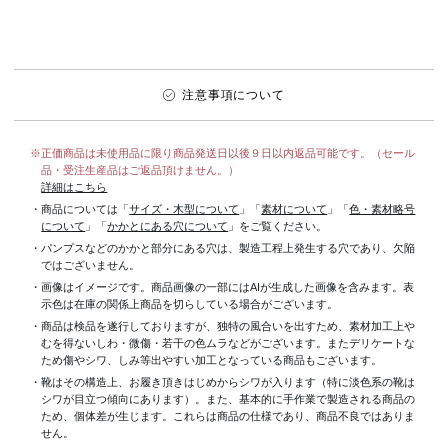
注意事項について
※正価商品は未使用品に限り商品発送日以後９日以内返品可能です。（セール
品・受注生産品はご返品頂けません。）
詳細はこちら
・商品については「
サイズ・木型について
」「
素材について
」「
色・素材略号
について
」「
かかとにある穴について
」をご覧ください。
・パンプスなどのかかと部分にある穴は、製造工程上発生する穴であり、欠陥
ではございません。
・画像はイメージです。商品画像の一部にはAIが生成した画像を含みます。表
示色は在庫の関係上商品を切らしている場合がございます。
・商品は検品を遂行しておりますが、独特の風合いを出すため、素材加工上
むを得ないしわ・微傷・若干の色ムラなどがございます。またデリケートな
ため傷やシワ、しみ等出やすい加工となっている商品もございます。
・靴はその構造上、お履き頂きはじめからシワが入ります（特に淡色系の靴は
シワが目立つ傾向にあります）。また、基本的に手作業で製造される商品の
ため、個体差が生じます。これらは商品の仕様であり、商品不良ではありま
せん。