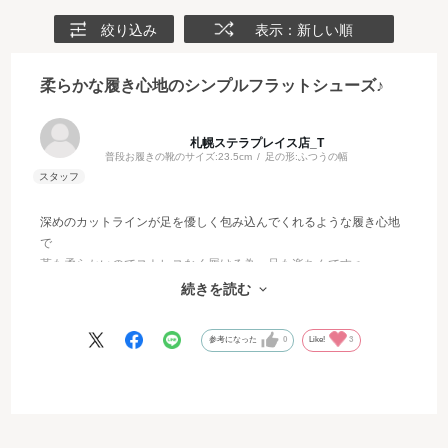
絞り込み
表示：新しい順
柔らかな履き心地のシンプルフラットシューズ♪
札幌ステラプレイス店_T
普段お履きの靴のサイズ:
23.5cm
足の形:
ふつうの幅
深めのカットラインが足を優しく包み込んでくれるような履き心地
で
革も柔らかいのでストレスなく履ける為、足も楽ちんです♬
沢山歩いても疲れにくく、オンオフ問わず使っていただけます。
続きを読む
ストッキング履きでいつものサイズでちょうど良かったです！
参考になった
0
Like!
3