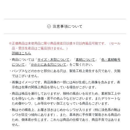
注意事項について
※正価商品は未使用品に限り商品発送日以後９日以内返品可能です。（セール
品・受注生産品はご返品頂けません。）
詳細はこちら
・商品については「
サイズ・木型について
」「
素材について
」「
色・素材略号
について
」「
かかとにある穴について
」をご覧ください。
・パンプスなどのかかと部分にある穴は、製造工程上発生する穴であり、欠陥
ではございません。
・画像はイメージです。商品画像の一部にはAIが生成した画像を含みます。表
示色は在庫の関係上商品を切らしている場合がございます。
・商品は検品を遂行しておりますが、独特の風合いを出すため、素材加工上
むを得ないしわ・微傷・若干の色ムラなどがございます。またデリケートな
ため傷やシワ、しみ等出やすい加工となっている商品もございます。
・靴はその構造上、お履き頂きはじめからシワが入ります（特に淡色系の靴は
シワが目立つ傾向にあります）。また、基本的に手作業で製造される商品の
ため、個体差が生じます。これらは商品の仕様であり、商品不良ではありま
せん。