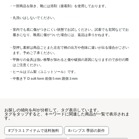
・一部商品を除き、靴には溶剤（接着剤）を使用しております。
・丸洗いはしないでください。
・室内でも底に傷がつきにくい状態でお試しください。試着でも玄関などでお
履きになり、靴底に傷がついた場合には、返品は承りかねます。
・型押し素材は商品ごとまた左右で柄の出方や色味に違いが出る場合がござい
ます。予めご了承ください。
・甲飾りの金具は強い衝撃が加わると傷や破損の原因になりますので歩行の際
はご注意ください。
・ヒールはゴム製（ユニットソール）です。
・中敷き下 D soft form 前側５mm 踵側３mm
お探しの傾向をAIが分析して、タグ表示しています。
タグをタップすると、キーワードに関連した商品が一覧で表示されま
す。
#プラス１アイテムで送料無料
#パンプス 季節の新作