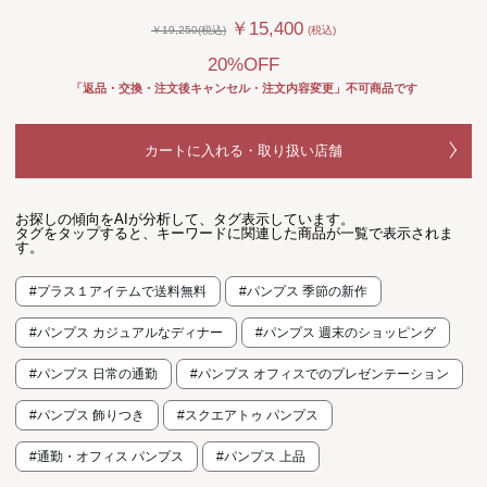
￥15,400
￥19,250(税込)
(税込)
20%OFF
「返品・交換・注文後キャンセル・注文内容変更」不可商品です
カートに入れる・取り扱い店舗
お探しの傾向をAIが分析して、タグ表示しています。
タグをタップすると、キーワードに関連した商品が一覧で表示されま
す。
#プラス１アイテムで送料無料
#パンプス 季節の新作
#パンプス カジュアルなディナー
#パンプス 週末のショッピング
#パンプス 日常の通勤
#パンプス オフィスでのプレゼンテーション
#パンプス 飾りつき
#スクエアトゥ パンプス
#通勤・オフィス パンプス
#パンプス 上品