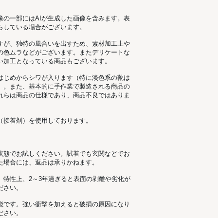
像の一部にはAIが生成した画像を含みます。表
らしている場合がございます。
すが、独特の風合いを出すため、素材加工上
の色ムラなどがございます。またデリケートな
い加工となっている商品もございます。
はじめからシワが入ります（特に淡色系の靴は
）。また、基本的に手作業で製造される商品の
れらは商品の仕様であり、商品不良ではありま
（接着剤）を使用しております。
状態でお試しください。試着でも玄関などでお
た場合には、返品は承りかねます。
。特性上、2～3年過ぎると表面の剥離や劣化が
ださい。
能です。強い衝撃を加えると破損の原因になり
ださい。