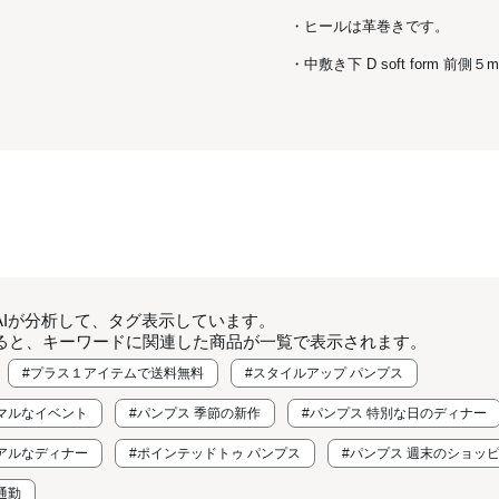
・ヒールは革巻きです。
・中敷き下 D soft form 前側
AIが分析して、タグ表示しています。
ると、キーワードに関連した商品が一覧で表示されます。
#プラス１アイテムで送料無料
#スタイルアップ パンプス
ーマルなイベント
#パンプス 季節の新作
#パンプス 特別な日のディナー
ュアルなディナー
#ポインテッドトゥ パンプス
#パンプス 週末のショッ
通勤