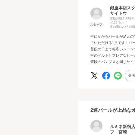
銀座本店ス
サイトウ
普段お履きの靴の
ズ:
22.5cm
足の形:
ふつうの幅
甲にかかるパールが足元の
ていただける1足です！パ
普段の日まで幅広いシーン
甲のベルトとフレアなヒー
普段のパンプスと同じサイ
参
2連パールが上品な
ルミネ新宿
フ 宮崎