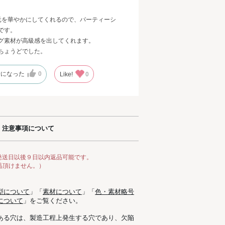
元を華やかにしてくれるので、パーティーシ
です。
グ素材が高級感を出してくれます。
ちょうどでした。
考になった
0
Like!
0
注意事項について
発送日以後９日以内返品可能です。
品頂けません。）
型について
」「
素材について
」「
色・素材略号
について
」をご覧ください。
ある穴は、製造工程上発生する穴であり、欠陥