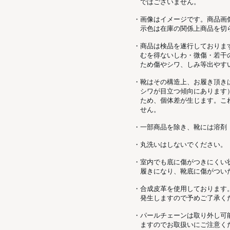
ではございません。
・画像はイメージです。商品画
示色は在庫の関係上商品を切
・商品は検品を遂行しておりま
むを得ないしわ・微傷・若干
ため傷やシワ、しみ等出やす
・靴はその構造上、お履き頂き
シワが目立つ傾向にあります
ため、個体差が生じます。こ
せん。
・一部商品を除き、靴には溶剤
・丸洗いはしないでください。
・室内でも底に傷がつきにくい
履きになり、靴底に傷がつい
・合成皮革を使用しております
発生しますので予めご了承く
・パールチェーンは取り外し可
ますのでお取扱いにご注意く