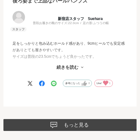
後ろ姿まで上品なパールパンプス
新宿店スタッフ Suehara
普段お履きの靴のサイズ:
22.0cm
足の形:
ふつうの幅
足をしっかりと包み込むホールド感があり、9cmヒールでも安定感
がありとても履きやすいです。
サイズは普段の23.5cmでちょうど良かったです。
かかと部分のパールチェーンがさりげないアクセントになってい
続きを読む
て、後ろ姿まで上品に見せてくれるのがお気に入りです。
キルティングの質感も高級感があって、シンプルなコーデにも華
かさをプラスしてくれる一足です。
参考になった
0
Like!
1
もっと見る