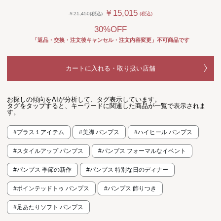
￥15,015
￥21,450(税込)
(税込)
30%OFF
「返品・交換・注文後キャンセル・注文内容変更」不可商品です
カートに入れる・取り扱い店舗
お探しの傾向をAIが分析して、タグ表示しています。
タグをタップすると、キーワードに関連した商品が一覧で表示されま
す。
#プラス１アイテム
#美脚 パンプス
#ハイヒール パンプス
#スタイルアップ パンプス
#パンプス フォーマルなイベント
#パンプス 季節の新作
#パンプス 特別な日のディナー
#ポインテッドトゥ パンプス
#パンプス 飾りつき
#足あたりソフト パンプス