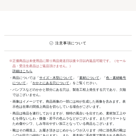
注意事項について
※正価商品は未使用品に限り商品発送日以後９日以内返品可能です。（セール
品・受注生産品はご返品頂けません。）
詳細はこちら
・商品については「
サイズ・木型について
」「
素材について
」「
色・素材略号
について
」「
かかとにある穴について
」をご覧ください。
・パンプスなどのかかと部分にある穴は、製造工程上発生する穴であり、欠陥
ではございません。
・画像はイメージです。商品画像の一部にはAIが生成した画像を含みます。表
示色は在庫の関係上商品を切らしている場合がございます。
・商品は検品を遂行しておりますが、独特の風合いを出すため、素材加工上
むを得ないしわ・微傷・若干の色ムラなどがございます。またデリケートな
ため傷やシワ、しみ等出やすい加工となっている商品もございます。
・靴はその構造上、お履き頂きはじめからシワが入ります（特に淡色系の靴は
シワが目立つ傾向にあります）。また、基本的に手作業で製造される商品の