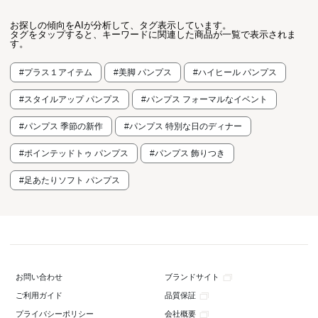
お探しの傾向をAIが分析して、タグ表示しています。
タグをタップすると、キーワードに関連した商品が一覧で表示されま
す。
#プラス１アイテム
#美脚 パンプス
#ハイヒール パンプス
#スタイルアップ パンプス
#パンプス フォーマルなイベント
#パンプス 季節の新作
#パンプス 特別な日のディナー
#ポインテッドトゥ パンプス
#パンプス 飾りつき
#足あたりソフト パンプス
ブランドサイト
お問い合わせ
品質保証
ご利用ガイド
会社概要
プライバシーポリシー