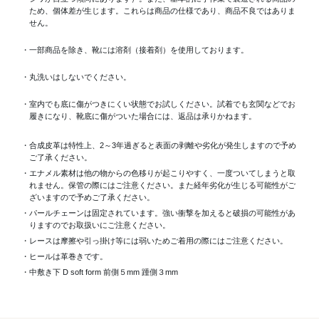
ため、個体差が生じます。これらは商品の仕様であり、商品不良ではありま
せん。
・一部商品を除き、靴には溶剤（接着剤）を使用しております。
・丸洗いはしないでください。
・室内でも底に傷がつきにくい状態でお試しください。試着でも玄関などでお
履きになり、靴底に傷がついた場合には、返品は承りかねます。
・合成皮革は特性上、2～3年過ぎると表面の剥離や劣化が発生しますので予め
ご了承ください。
・エナメル素材は他の物からの色移りが起こりやすく、一度ついてしまうと取
れません。保管の際にはご注意ください。また経年劣化が生じる可能性がご
ざいますので予めご了承ください。
・パールチェーンは固定されています。強い衝撃を加えると破損の可能性があ
りますのでお取扱いにご注意ください。
・レースは摩擦や引っ掛け等には弱いためご着用の際にはご注意ください。
・ヒールは革巻きです。
・中敷き下 D soft form 前側５mm 踵側３mm