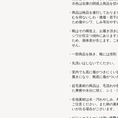
示色は在庫の関係上商品を切
・商品は検品を遂行しておりま
むを得ないしわ・微傷・若干
ため傷やシワ、しみ等出やす
・靴はその構造上、お履き頂き
シワが目立つ傾向にあります
ため、個体差が生じます。こ
せん。
・一部商品を除き、靴には溶剤
・丸洗いはしないでください。
・室内でも底に傷がつきにくい
履きになり、靴底に傷がつい
・起毛素材の商品は、毛流れや
た摩擦や水分に弱く、シミ・
・生地素材は水・汚れやしみ、
ご注意ください。また柄の素
いが出る場合がございます。
・ビジューストーンは強い衝撃