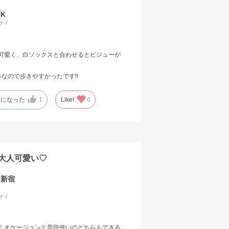
K
サイ
可愛く、白ソックスと合わせるとビジューが
ルなので歩きやすかったです‼
考になった
1
Like!
0
大人可愛い♡
ト新宿
サイ
！オケージョンと普段使いのどちらもできる