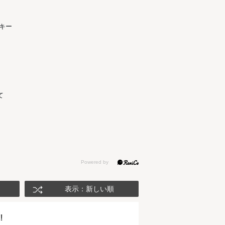
キー
て
表示：新しい順
‼