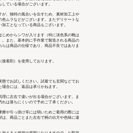
らしている場合がございます。
すが、独特の風合いを出すため、素材加工上
の色ムラなどがございます。またデリケートな
い加工となっている商品もございます。
はじめからシワが入ります（特に淡色系の靴は
）。また、基本的に手作業で製造される商品の
れらは商品の仕様であり、商品不良ではありま
（接着剤）を使用しております。
状態でお試しください。試着でも玄関などでお
た場合には、返品は承りかねます。
肌理に左右で違いが出る場合がございます。ま
汚れは落ちにくいので予めご了承ください。
摩擦や引っ掛け等には弱いためご着用の際には
材は、商品ごとまた左右で柄の出方や色味に違
を加えると破損の原因になりますので、お取扱