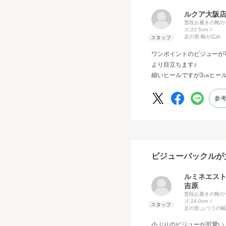
ルクア大阪店
普段お履きの靴の
ズ:
22.5cm
足の形:
幅が広め
ワンポイントのビジューが
より目立ちます♪
細いヒールですが3㎝ヒー
参
ビジューバックルが
ルミネエス
吉原
普段お履きの靴の
ズ:
24.0cm
足の形:
ふつうの幅
小ぶりのビジューが可愛い