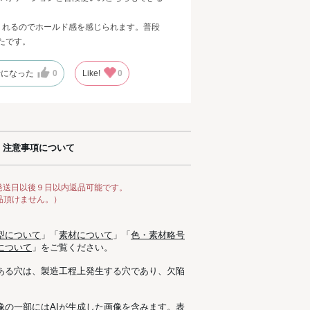
くれるのでホールド感を感じられます。普段
たです。
考になった
0
Like!
0
注意事項について
発送日以後９日以内返品可能です。
品頂けません。）
型について
」「
素材について
」「
色・素材略号
について
」をご覧ください。
ある穴は、製造工程上発生する穴であり、欠陥
像の一部にはAIが生成した画像を含みます。表