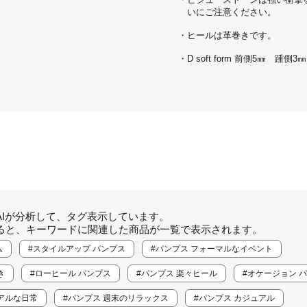
いにご注意ください。
・ヒールは革巻きです。
・D soft form 前側5㎜ 踵側3㎜
AIが分析して、タグ表示しています。
ると、キーワードに関連した商品が一覧で表示されます。
ム
#スタイルアップ パンプス
#パンプス フォーマルなイベント
き
#ローヒール パンプス
#パンプス 楽々ヒール
#オケージョン 
アルな日常
#パンプス 週末のリラックス
#パンプス カジュアル