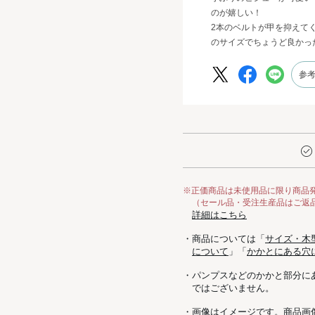
のが嬉しい！
2本のベルトが甲を抑えて
のサイズでちょうど良かっ
参
※正価商品は未使用品に限り商品
（セール品・受注生産品はご返
詳細はこちら
・商品については「
サイズ・木
について
」「
かかとにある穴
・パンプスなどのかかと部分に
ではございません。
・画像はイメージです。商品画