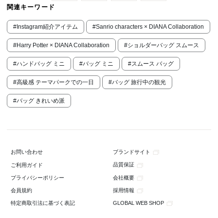
関連キーワード
#Instagram紹介アイテム
#Sanrio characters × DIANA Collaboration
#Harry Potter × DIANA Collaboration
#ショルダーバッグ スムース
#ハンドバッグ ミニ
#バッグ ミニ
#スムース バッグ
#高級感 テーマパークでの一日
#バッグ 旅行中の観光
#バッグ きれいめ派
ブランドサイト
お問い合わせ
品質保証
ご利用ガイド
会社概要
プライバシーポリシー
採用情報
会員規約
GLOBAL WEB SHOP
特定商取引法に基づく表記