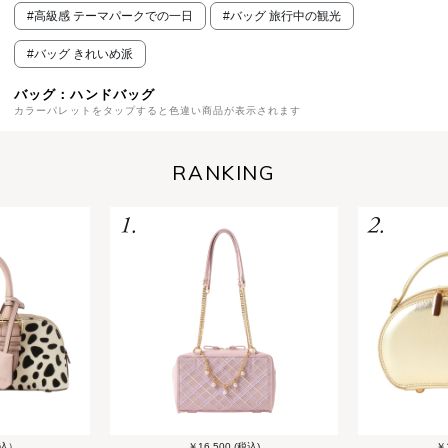
#高級感 テーマパークでの一日
#バッグ 旅行中の観光
#バッグ きれいめ派
バッグ：ハンドバッグ
カラーパレットをタップすると色違い商品が表示されます
RANKING
税込）
￥16,500 (税込)
￥1