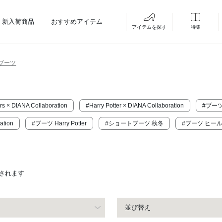
新入荷商品
おすすめアイテム
アイテムを探す
特集
ブーツ
rs × DIANA Collaboration
#Harry Potter × DIANA Collaboration
#ブー
ation
#ブーツ Harry Potter
#ショートブーツ 秋冬
#ブーツ ヒール
されます
並び替え