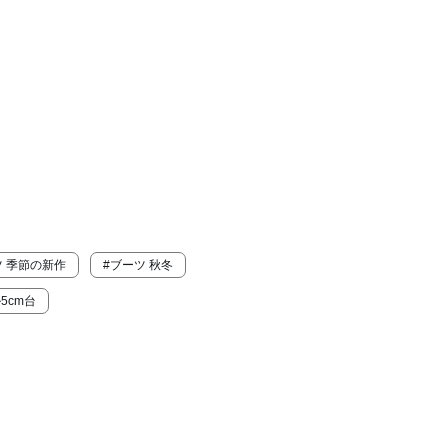
ツ 季節の新作
#ブーツ 秋冬
5cm台