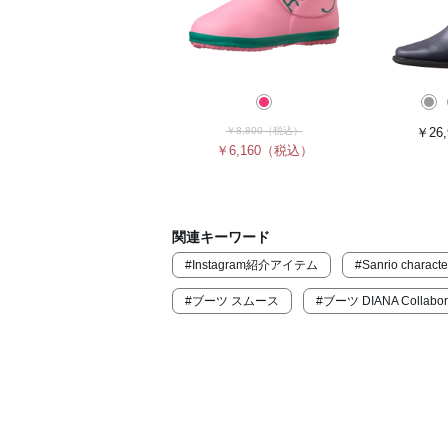
￥8,800
（税込）
￥26,
￥6,160
（税込）
関連キーワード
#Instagram紹介アイテム
#Sanrio characte
#ブーツ スムース
#ブーツ DIANA Collabor