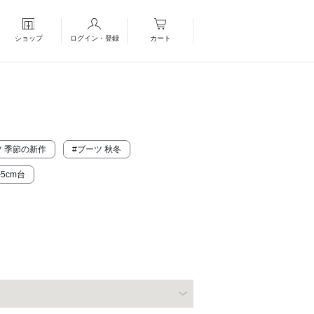
ショップ
ログイン・登録
カート
ツ 季節の新作
#ブーツ 秋冬
5cm台