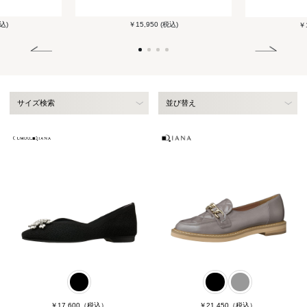
込)
￥15,950 (税込)
￥1
サイズ検索
並び替え
￥17,600
（税込）
￥21,450
（税込）