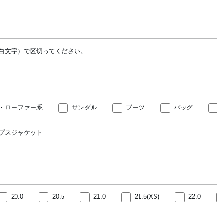
白文字）で区切ってください。
・ローファー系
サンダル
ブーツ
バッグ
プスジャケット
20.0
20.5
21.0
21.5(XS)
22.0