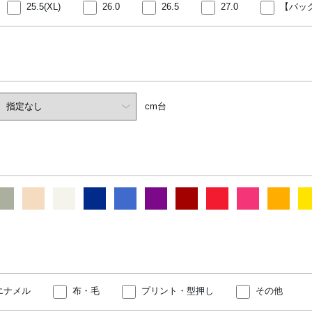
25.5(XL)
26.0
26.5
27.0
【バッ
cm台
エナメル
布・毛
プリント・型押し
その他