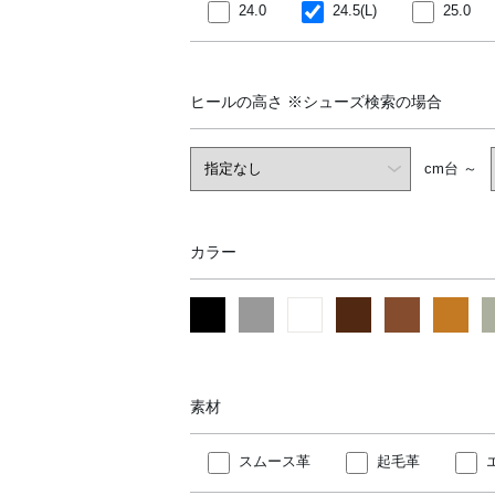
24.0
24.5(L)
25.0
ヒールの高さ
※シューズ検索の場合
cm台 ～
カラー
素材
スムース革
起毛革