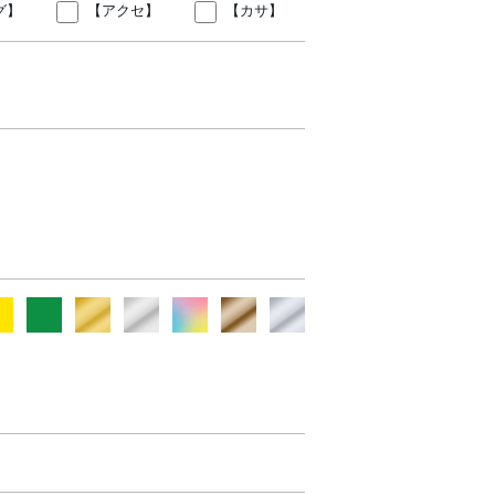
グ】
【アクセ】
【カサ】