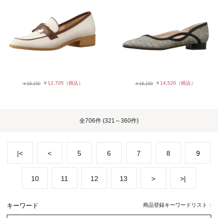
￥12,705
（税込）
￥14,520
（税込）
￥18,150
￥18,150
全
706件
(321～360件)
|<
<
5
6
7
8
9
10
11
12
13
>
>|
キーワード
商品登録キーワードリスト