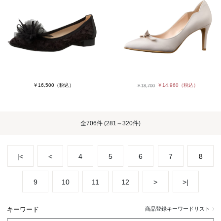
￥16,500
（税込）
￥14,960
（税込）
￥18,700
全
706件
(281～320件)
|<
<
4
5
6
7
8
9
10
11
12
>
>|
キーワード
商品登録キーワードリスト