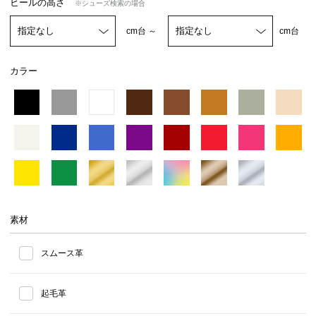
ヒールの高さ
※シューズ検索の場合
cm台 ～
cm台
カラー
素材
スムース革
起毛革