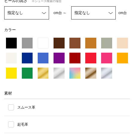
ヒールの高さ
※シューズ検索の場合
cm台 ～
cm台
カラー
素材
スムース革
起毛革