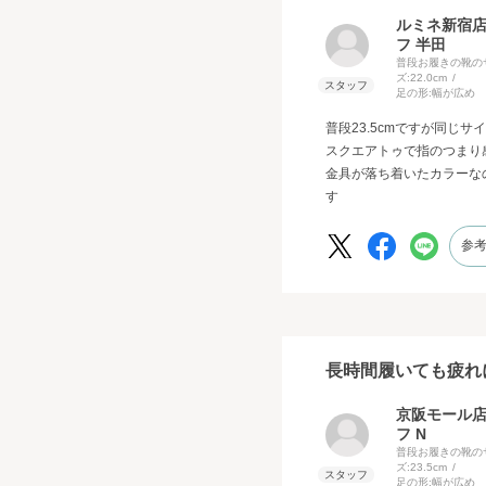
ルミネ新宿
フ 半田
普段お履きの靴の
ズ:
22.0cm
足の形:
幅が広め
普段23.5cmですが同じ
スクエアトゥで指のつまり
金具が落ち着いたカラーな
す
参
長時間履いても疲れ
京阪モール
フ N
普段お履きの靴の
ズ:
23.5cm
足の形:
幅が広め