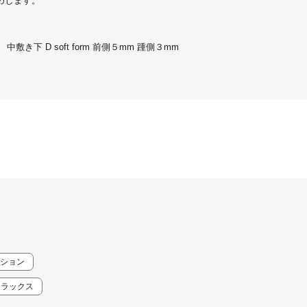
めします。
き下 D soft form 前側５mm 踵側３mm
ッション
リラックス