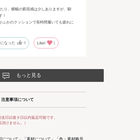
ぴったり、横幅の窮屈感は少しありますが、馴
す！
かふかのクッションで長時間履いても疲れに
考になった
0
Like!
1
もっと見る
注意事項について
発送日以後９日以内返品可能です。
品頂けません。）
型について
」「
素材について
」「
色・素材略号