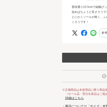
普段通り23.5cmで縦幅
染めばちょうど良さそうで
とにかくソールが軽く、ふ
くそうです！
参
※正価商品は未使用品に限り商品
（セール品・受注生産品はご返
詳細はこちら
・商品については「
サイズ・木