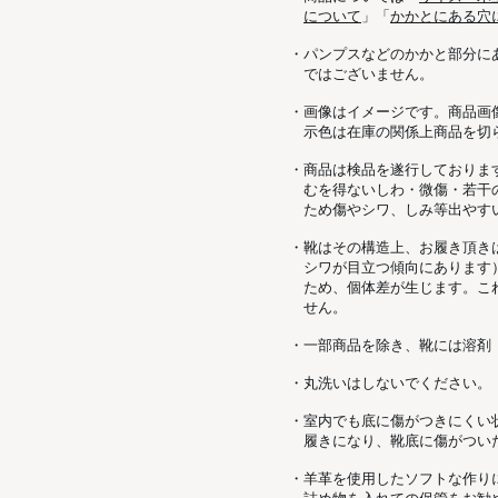
について
」「
かかとにある穴
・パンプスなどのかかと部分に
ではございません。
・画像はイメージです。商品画
示色は在庫の関係上商品を切
・商品は検品を遂行しておりま
むを得ないしわ・微傷・若干
ため傷やシワ、しみ等出やす
・靴はその構造上、お履き頂き
シワが目立つ傾向にあります
ため、個体差が生じます。こ
せん。
・一部商品を除き、靴には溶剤
・丸洗いはしないでください。
・室内でも底に傷がつきにくい
履きになり、靴底に傷がつい
・羊革を使用したソフトな作り