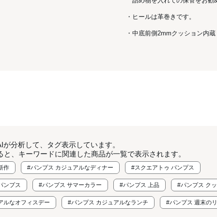
詰め物を入れての保管をお勧
・ヒールは革巻きです。
・中底前側2mmクッション内蔵 中敷
AIが分析して、タグ表示しています。
ると、キーワードに関連した商品が一覧で表示されます。
新作
#パンプス カジュアルなディナー
#スクエアトゥ パンプス
パンプス
#パンプス サマーカラー
#パンプス 上品
#パンプス ク
ュアルなオフィスデー
#パンプス カジュアルなランチ
#パンプス 週末の