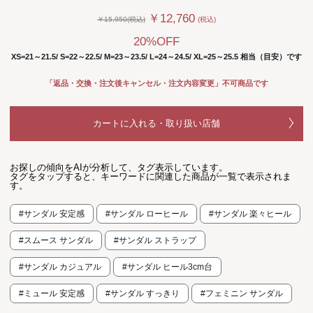
￥12,760
￥15,950(税込)
(税込)
20%OFF
XS=21～21.5/ S=22～22.5/ M=23～23.5/ L=24～24.5/ XL=25～25.5 相当（目安）です
「返品・交換・注文後キャンセル・注文内容変更」不可商品です
カートに入れる・取り扱い店舗
お探しの傾向をAIが分析して、タグ表示しています。
タグをタップすると、キーワードに関連した商品が一覧で表示されま
す。
#サンダル 安定感
#サンダル ローヒール
#サンダル 楽々ヒール
#スムース サンダル
#サンダル ストラップ
#サンダル カジュアル
#サンダル ヒール3cm台
#ミュール 安定感
#サンダル すっきり
#フェミニン サンダル