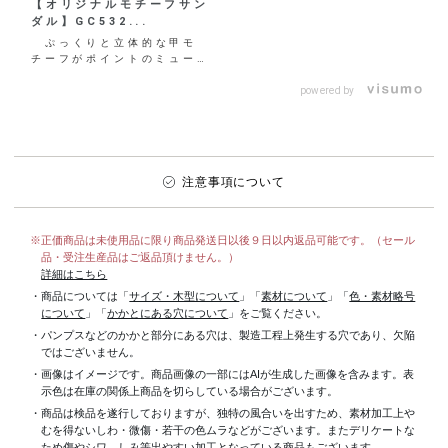
【オリジナルモチーフサン
ダル】GC532...
ぷっくりと立体的な甲モ
チーフがポイントのミュール
サンダル。 お花をイメージ
させるデザインに仕立て、
powered by
オ...
注意事項について
※正価商品は未使用品に限り商品発送日以後９日以内返品可能です。（セール
品・受注生産品はご返品頂けません。）
詳細はこちら
・商品については「
サイズ・木型について
」「
素材について
」「
色・素材略号
について
」「
かかとにある穴について
」をご覧ください。
・パンプスなどのかかと部分にある穴は、製造工程上発生する穴であり、欠陥
ではございません。
・画像はイメージです。商品画像の一部にはAIが生成した画像を含みます。表
示色は在庫の関係上商品を切らしている場合がございます。
・商品は検品を遂行しておりますが、独特の風合いを出すため、素材加工上
むを得ないしわ・微傷・若干の色ムラなどがございます。またデリケートな
ため傷やシワ、しみ等出やすい加工となっている商品もございます。