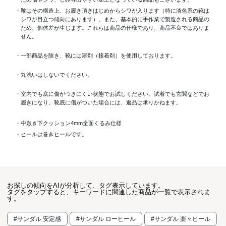
・靴はその構造上、お履き頂きはじめからシワが入ります（特に淡色系の靴は
シワが目立つ傾向にあります）。また、基本的に手作業で製造される商品の
ため、個体差が生じます。これらは商品の仕様であり、商品不良ではありま
せん。
・一部商品を除き、靴には溶剤（接着剤）を使用しております。
・丸洗いはしないでください。
・室内でも底に傷がつきにくい状態でお試しください。試着でも玄関などでお
履きになり、靴底に傷がついた場合には、返品は承りかねます。
・中敷き下クッション4mm全面くるみ仕様
・ヒールは巻きヒールです。
お探しの傾向をAIが分析して、タグ表示しています。
タグをタップすると、キーワードに関連した商品が一覧で表示されま
す。
#サンダル 安定感
#サンダル ローヒール
#サンダル 楽々ヒール