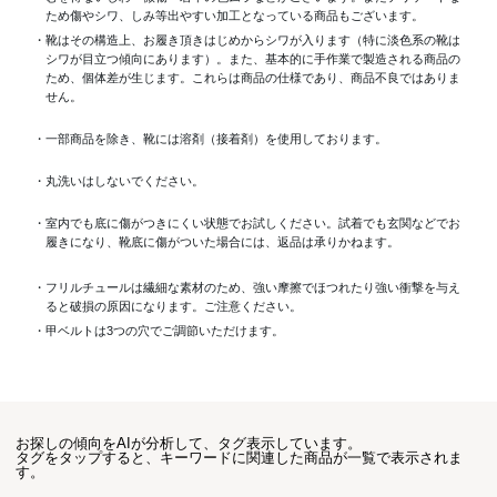
ため傷やシワ、しみ等出やすい加工となっている商品もございます。
・靴はその構造上、お履き頂きはじめからシワが入ります（特に淡色系の靴は
シワが目立つ傾向にあります）。また、基本的に手作業で製造される商品の
ため、個体差が生じます。これらは商品の仕様であり、商品不良ではありま
せん。
・一部商品を除き、靴には溶剤（接着剤）を使用しております。
・丸洗いはしないでください。
・室内でも底に傷がつきにくい状態でお試しください。試着でも玄関などでお
履きになり、靴底に傷がついた場合には、返品は承りかねます。
・フリルチュールは繊細な素材のため、強い摩擦でほつれたり強い衝撃を与え
ると破損の原因になります。ご注意ください。
・甲ベルトは3つの穴でご調節いただけます。
お探しの傾向をAIが分析して、タグ表示しています。
タグをタップすると、キーワードに関連した商品が一覧で表示されま
す。