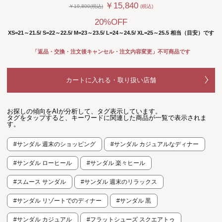
￥15,840
￥19,800(税込)
(税込)
20%OFF
XS=21～21.5/ S=22～22.5/ M=23～23.5/ L=24～24.5/ XL=25～25.5 相当（目安）です
「返品・交換・注文後キャンセル・注文内容変更」不可商品です
カートに入れる・取り扱い店舗
お探しの傾向をAIが分析して、タグ表示しています。
タグをタップすると、キーワードに関連した商品が一覧で表示されま
す。
#サンダル 週末のショッピング
#サンダル カジュアルなディナー
#サンダル ローヒール
#サンダル 楽々ヒール
#スムース サンダル
#サンダル 週末のリラックス
#サンダル リゾートでのディナー
#サンダル 黒
#サンダル カジュアル
#フラットシューズ スクエアトゥ