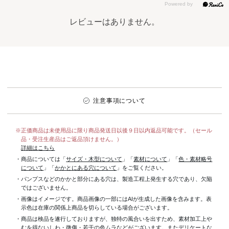
レビューはありません。
注意事項について
※正価商品は未使用品に限り商品発送日以後９日以内返品可能です。（セール
品・受注生産品はご返品頂けません。）
詳細はこちら
・商品については「
サイズ・木型について
」「
素材について
」「
色・素材略号
について
」「
かかとにある穴について
」をご覧ください。
・パンプスなどのかかと部分にある穴は、製造工程上発生する穴であり、欠陥
ではございません。
・画像はイメージです。商品画像の一部にはAIが生成した画像を含みます。表
示色は在庫の関係上商品を切らしている場合がございます。
・商品は検品を遂行しておりますが、独特の風合いを出すため、素材加工上
むを得ないしわ・微傷・若干の色ムラなどがございます。またデリケートな