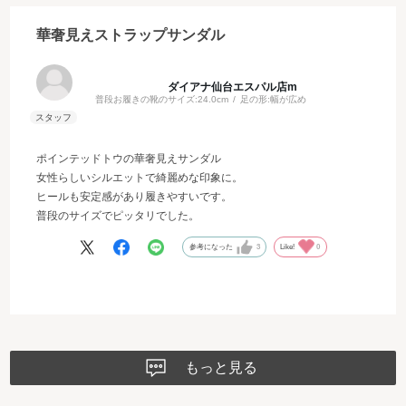
華奢見えストラップサンダル
ダイアナ仙台エスパル店m
普段お履きの靴のサイズ:
24.0cm
足の形:
幅が広め
ポインテッドトウの華奢見えサンダル
女性らしいシルエットで綺麗めな印象に。
ヒールも安定感があり履きやすいです。
普段のサイズでピッタリでした。
参考になった
3
Like!
0
もっと見る