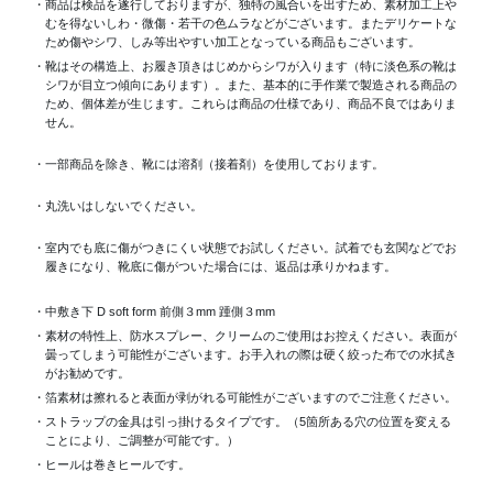
・商品は検品を遂行しておりますが、独特の風合いを出すため、素材加工上
むを得ないしわ・微傷・若干の色ムラなどがございます。またデリケートな
ため傷やシワ、しみ等出やすい加工となっている商品もございます。
・靴はその構造上、お履き頂きはじめからシワが入ります（特に淡色系の靴は
シワが目立つ傾向にあります）。また、基本的に手作業で製造される商品の
ため、個体差が生じます。これらは商品の仕様であり、商品不良ではありま
せん。
・一部商品を除き、靴には溶剤（接着剤）を使用しております。
・丸洗いはしないでください。
・室内でも底に傷がつきにくい状態でお試しください。試着でも玄関などでお
履きになり、靴底に傷がついた場合には、返品は承りかねます。
・中敷き下 D soft form 前側３mm 踵側３mm
・素材の特性上、防水スプレー、クリームのご使用はお控えください。表面が
曇ってしまう可能性がございます。お手入れの際は硬く絞った布での水拭き
がお勧めです。
・箔素材は擦れると表面が剥がれる可能性がございますのでご注意ください。
・ストラップの金具は引っ掛けるタイプです。（5箇所ある穴の位置を変える
ことにより、ご調整が可能です。）
・ヒールは巻きヒールです。