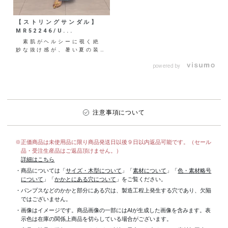
【ストリングサンダル】
MR52246/U...
素肌がヘルシーに覗く絶
妙な抜け感が、暑い夏の装い
に涼やかさをプラス。 大人
の夏コーデをちょっぴりモ
powered by
ー...
注意事項について
※正価商品は未使用品に限り商品発送日以後９日以内返品可能です。（セール
品・受注生産品はご返品頂けません。）
詳細はこちら
・商品については「
サイズ・木型について
」「
素材について
」「
色・素材略号
について
」「
かかとにある穴について
」をご覧ください。
・パンプスなどのかかと部分にある穴は、製造工程上発生する穴であり、欠陥
ではございません。
・画像はイメージです。商品画像の一部にはAIが生成した画像を含みます。表
示色は在庫の関係上商品を切らしている場合がございます。