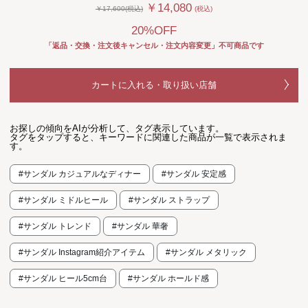
￥14,080
￥17,600(税込)
(税込)
20%OFF
「返品・交換・注文後キャンセル・注文内容変更」不可商品です
カートに入れる・取り扱い店舗
お探しの傾向をAIが分析して、タグ表示しています。
タグをタップすると、キーワードに関連した商品が一覧で表示されま
す。
#サンダル カジュアルなディナー
#サンダル 安定感
#サンダル ミドルヒール
#サンダル ストラップ
#サンダル トレンド
#サンダル 華奢
#サンダル Instagram紹介アイテム
#サンダル メタリック
#サンダル ヒール5cm台
#サンダル ホールド感