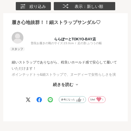
絞り込み
表示：新しい順
履き心地抜群！！細ストラップサンダル♡
ららぽーとTOKYO-BAY店
普段お履きの靴のサイズ:
23.0cm
足の形:
ふつうの幅
細いストラップでありながら、程良いホールド感で安心して履いて
いただけます！
ポインテッドトゥ&細ストラップで、ヌーディーで女性らしさを演
出♡
続きを読む
約5㎝ヒールでもフレアヒールで安定感があるので、おでかけの際
沢山歩かれる日でもオシャレを楽しんでいただけます✨
参考になった
2
Like!
1