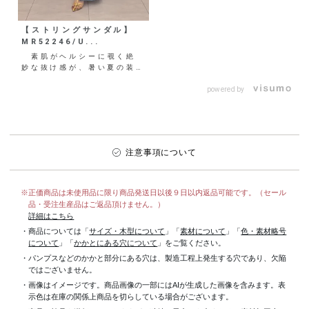
【ストリングサンダル】
MR52246/U...
素肌がヘルシーに覗く絶
妙な抜け感が、暑い夏の装い
に涼やかさをプラス。 大人
の夏コーデをちょっぴりモ
powered by
ー...
注意事項について
※正価商品は未使用品に限り商品発送日以後９日以内返品可能です。（セール
品・受注生産品はご返品頂けません。）
詳細はこちら
・商品については「
サイズ・木型について
」「
素材について
」「
色・素材略号
について
」「
かかとにある穴について
」をご覧ください。
・パンプスなどのかかと部分にある穴は、製造工程上発生する穴であり、欠陥
ではございません。
・画像はイメージです。商品画像の一部にはAIが生成した画像を含みます。表
示色は在庫の関係上商品を切らしている場合がございます。