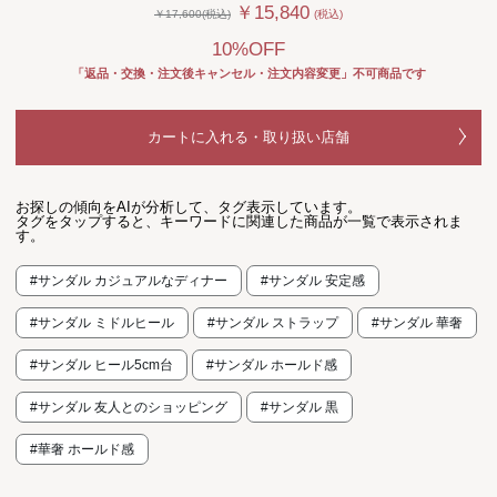
￥15,840
￥17,600(税込)
(税込)
10%OFF
「返品・交換・注文後キャンセル・注文内容変更」不可商品です
カートに入れる・取り扱い店舗
お探しの傾向をAIが分析して、タグ表示しています。
タグをタップすると、キーワードに関連した商品が一覧で表示されま
す。
#サンダル カジュアルなディナー
#サンダル 安定感
#サンダル ミドルヒール
#サンダル ストラップ
#サンダル 華奢
#サンダル ヒール5cm台
#サンダル ホールド感
#サンダル 友人とのショッピング
#サンダル 黒
#華奢 ホールド感