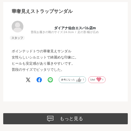
華奢見えストラップサンダル
ダイアナ仙台エスパル店m
普段お履きの靴のサイズ:
24.0cm
足の形:
幅が広め
ポインテッドトウの華奢見えサンダル
女性らしいシルエットで綺麗めな印象に。
ヒールも安定感があり履きやすいです。
普段のサイズでピッタリでした。
参考になった
3
Like!
0
もっと見る