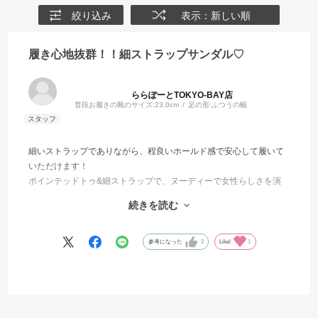
絞り込み
表示：新しい順
履き心地抜群！！細ストラップサンダル♡
ららぽーとTOKYO-BAY店
普段お履きの靴のサイズ:
23.0cm
足の形:
ふつうの幅
細いストラップでありながら、程良いホールド感で安心して履いて
いただけます！
ポインテッドトゥ&細ストラップで、ヌーディーで女性らしさを演
出♡
続きを読む
約5㎝ヒールでもフレアヒールで安定感があるので、おでかけの際
沢山歩かれる日でもオシャレを楽しんでいただけます✨
参考になった
2
Like!
1