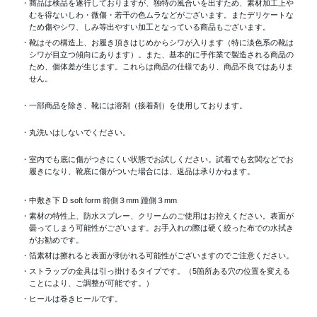
・商品は検品を遂行しておりますが、独特の風合いを出すため、素材加工上
むを得ないしわ・微傷・若干の色ムラなどがございます。またデリケートな
ため傷やシワ、しみ等出やすい加工となっている商品もございます。
・靴はその構造上、お履き頂きはじめからシワが入ります（特に淡色系の靴は
シワが目立つ傾向にあります）。また、基本的に手作業で製造される商品の
ため、個体差が生じます。これらは商品の仕様であり、商品不良ではありま
せん。
・一部商品を除き、靴には溶剤（接着剤）を使用しております。
・丸洗いはしないでください。
・室内でも底に傷がつきにくい状態でお試しください。試着でも玄関などでお
履きになり、靴底に傷がついた場合には、返品は承りかねます。
・中敷き下 D soft form 前側３mm 踵側３mm
・素材の特性上、防水スプレー、クリームのご使用はお控えください。表面が
曇ってしまう可能性がございます。お手入れの際は硬く絞った布での水拭き
がお勧めです。
・箔素材は擦れると表面が剥がれる可能性がございますのでご注意ください。
・ストラップの金具は引っ掛けるタイプです。（5箇所ある穴の位置を変える
ことにより、ご調整が可能です。）
・ヒールは巻きヒールです。