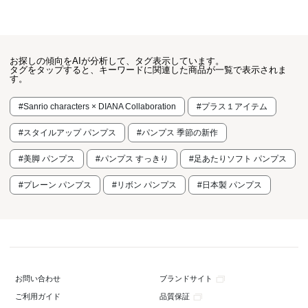
お探しの傾向をAIが分析して、タグ表示しています。
タグをタップすると、キーワードに関連した商品が一覧で表示されま
す。
#Sanrio characters × DIANA Collaboration
#プラス１アイテム
#スタイルアップ パンプス
#パンプス 季節の新作
#美脚 パンプス
#パンプス すっきり
#足あたりソフト パンプス
#プレーン パンプス
#リボン パンプス
#日本製 パンプス
ブランドサイト
お問い合わせ
品質保証
ご利用ガイド