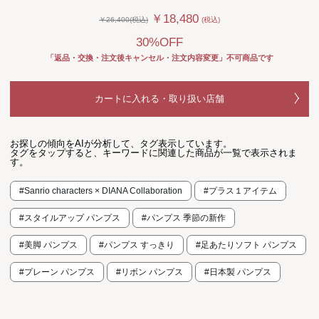
￥18,480
￥26,400(税込)
(税込)
30%OFF
「返品・交換・注文後キャンセル・注文内容変更」不可商品です
カートに入れる・取り扱い店舗
お探しの傾向をAIが分析して、タグ表示しています。
タグをタップすると、キーワードに関連した商品が一覧で表示されま
す。
#Sanrio characters × DIANA Collaboration
#プラス１アイテム
#スタイルアップ パンプス
#パンプス 季節の新作
#美脚 パンプス
#パンプス すっきり
#足あたりソフト パンプス
#プレーン パンプス
#リボン パンプス
#日本製 パンプス