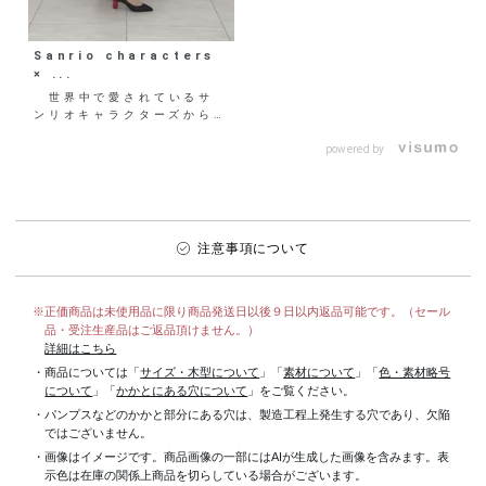
Sanrio characters
× ...
世界中で愛されているサ
ンリオキャラクターズから
「ハローキティ」「マイメロ
ディ」「シナモロール」
powered by
「ポ...
注意事項について
※正価商品は未使用品に限り商品発送日以後９日以内返品可能です。（セール
品・受注生産品はご返品頂けません。）
詳細はこちら
・商品については「
サイズ・木型について
」「
素材について
」「
色・素材略号
について
」「
かかとにある穴について
」をご覧ください。
・パンプスなどのかかと部分にある穴は、製造工程上発生する穴であり、欠陥
ではございません。
・画像はイメージです。商品画像の一部にはAIが生成した画像を含みます。表
示色は在庫の関係上商品を切らしている場合がございます。