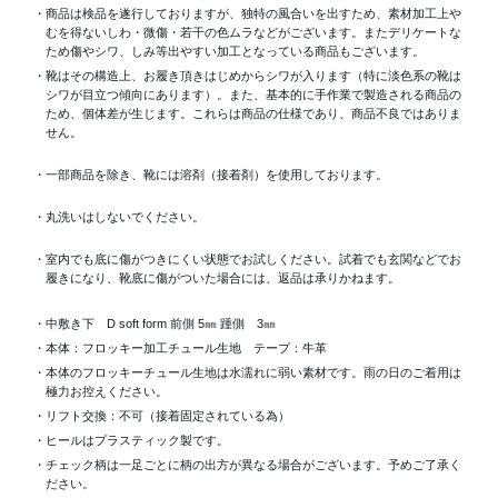
・商品は検品を遂行しておりますが、独特の風合いを出すため、素材加工上
むを得ないしわ・微傷・若干の色ムラなどがございます。またデリケートな
ため傷やシワ、しみ等出やすい加工となっている商品もございます。
・靴はその構造上、お履き頂きはじめからシワが入ります（特に淡色系の靴は
シワが目立つ傾向にあります）。また、基本的に手作業で製造される商品の
ため、個体差が生じます。これらは商品の仕様であり、商品不良ではありま
せん。
・一部商品を除き、靴には溶剤（接着剤）を使用しております。
・丸洗いはしないでください。
・室内でも底に傷がつきにくい状態でお試しください。試着でも玄関などでお
履きになり、靴底に傷がついた場合には、返品は承りかねます。
・中敷き下 D soft form 前側 5㎜ 踵側 3㎜
・本体：フロッキー加工チュール生地 テープ：牛革
・本体のフロッキーチュール生地は水濡れに弱い素材です。雨の日のご着用は
極力お控えください。
・リフト交換：不可（接着固定されている為）
・ヒールはプラスティック製です。
・チェック柄は一足ごとに柄の出方が異なる場合がございます。予めご了承く
ださい。