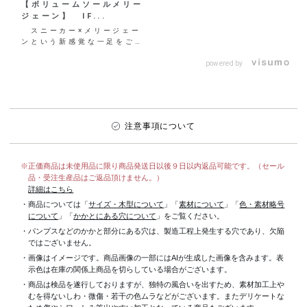
【ボリュームソールメリー
ジェーン】 IF...
スニーカー×メリージェー
ンという新感覚な一足をご紹
介♡ スニーカーの履き心地
の良さと程よいカジュア
powered by
ル...
注意事項について
※正価商品は未使用品に限り商品発送日以後９日以内返品可能です。（セール
品・受注生産品はご返品頂けません。）
詳細はこちら
・商品については「
サイズ・木型について
」「
素材について
」「
色・素材略号
について
」「
かかとにある穴について
」をご覧ください。
・パンプスなどのかかと部分にある穴は、製造工程上発生する穴であり、欠陥
ではございません。
・画像はイメージです。商品画像の一部にはAIが生成した画像を含みます。表
示色は在庫の関係上商品を切らしている場合がございます。
・商品は検品を遂行しておりますが、独特の風合いを出すため、素材加工上
むを得ないしわ・微傷・若干の色ムラなどがございます。またデリケートな