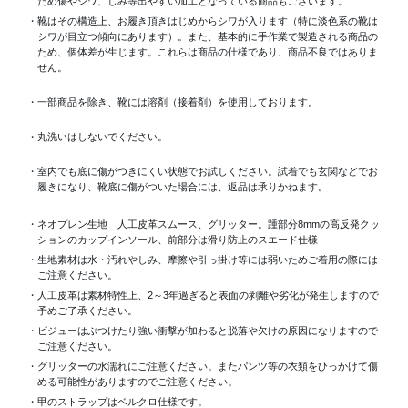
ため傷やシワ、しみ等出やすい加工となっている商品もございます。
・靴はその構造上、お履き頂きはじめからシワが入ります（特に淡色系の靴は
シワが目立つ傾向にあります）。また、基本的に手作業で製造される商品の
ため、個体差が生じます。これらは商品の仕様であり、商品不良ではありま
せん。
・一部商品を除き、靴には溶剤（接着剤）を使用しております。
・丸洗いはしないでください。
・室内でも底に傷がつきにくい状態でお試しください。試着でも玄関などでお
履きになり、靴底に傷がついた場合には、返品は承りかねます。
・ネオプレン生地 人工皮革スムース、グリッター。踵部分8mmの高反発クッ
ションのカップインソール、前部分は滑り防止のスエード仕様
・生地素材は水・汚れやしみ、摩擦や引っ掛け等には弱いためご着用の際には
ご注意ください。
・人工皮革は素材特性上、2～3年過ぎると表面の剥離や劣化が発生しますので
予めご了承ください。
・ビジューはぶつけたり強い衝撃が加わると脱落や欠けの原因になりますので
ご注意ください。
・グリッターの水濡れにご注意ください。またパンツ等の衣類をひっかけて傷
める可能性がありますのでご注意ください。
・甲のストラップはベルクロ仕様です。