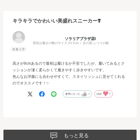
キラキラでかわいい美盛れスニーカー❣️
ソラリアプラザ店I
普段お履きの靴のサイズ:
23.5cm
足の形:
ふつうの幅
高さが9cmあるので最初は履けるか不安でしたが、履いてみるとク
ッションが凄く柔らかくて履きやすく歩きやすいです。
色んなお洋服にも合わせやすくて、スタイリッシュに見せてくれる
のでオススメです！✨
参考になった
0
Like!
0
もっと見る