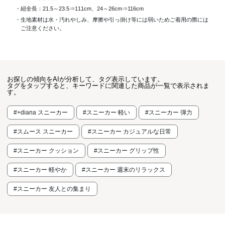
・紐全長：21.5～23.5⇒111cm、24～26cm⇒116cm
・生地素材は水・汚れやしみ、摩擦や引っ掛け等には弱いためご着用の際には
ご注意ください。
お探しの傾向をAIが分析して、タグ表示しています。
タグをタップすると、キーワードに関連した商品が一覧で表示されま
す。
#+diana スニーカー
#スニーカー 軽い
#スニーカー 弾力
#スムース スニーカー
#スニーカー カジュアルな日常
#スニーカー クッション
#スニーカー グリップ性
#スニーカー 軽やか
#スニーカー 週末のリラックス
#スニーカー 友人との集まり