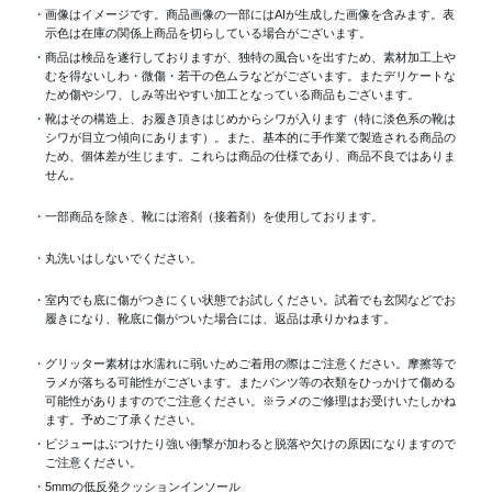
・画像はイメージです。商品画像の一部にはAIが生成した画像を含みます。表
示色は在庫の関係上商品を切らしている場合がございます。
・商品は検品を遂行しておりますが、独特の風合いを出すため、素材加工上
むを得ないしわ・微傷・若干の色ムラなどがございます。またデリケートな
ため傷やシワ、しみ等出やすい加工となっている商品もございます。
・靴はその構造上、お履き頂きはじめからシワが入ります（特に淡色系の靴は
シワが目立つ傾向にあります）。また、基本的に手作業で製造される商品の
ため、個体差が生じます。これらは商品の仕様であり、商品不良ではありま
せん。
・一部商品を除き、靴には溶剤（接着剤）を使用しております。
・丸洗いはしないでください。
・室内でも底に傷がつきにくい状態でお試しください。試着でも玄関などでお
履きになり、靴底に傷がついた場合には、返品は承りかねます。
・グリッター素材は水濡れに弱いためご着用の際はご注意ください。摩擦等で
ラメが落ちる可能性がございます。またパンツ等の衣類をひっかけて傷める
可能性がありますのでご注意ください。※ラメのご修理はお受けいたしかね
ます。予めご了承ください。
・ビジューはぶつけたり強い衝撃が加わると脱落や欠けの原因になりますので
ご注意ください。
・5mmの低反発クッションインソール