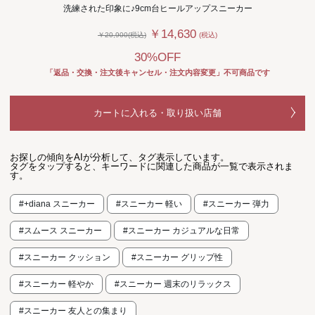
洗練された印象に♪9cm台ヒールアップスニーカー
￥14,630
￥20,900(税込)
(税込)
30%OFF
「返品・交換・注文後キャンセル・注文内容変更」不可商品です
カートに入れる・取り扱い店舗
お探しの傾向をAIが分析して、タグ表示しています。
タグをタップすると、キーワードに関連した商品が一覧で表示されま
す。
#+diana スニーカー
#スニーカー 軽い
#スニーカー 弾力
#スムース スニーカー
#スニーカー カジュアルな日常
#スニーカー クッション
#スニーカー グリップ性
#スニーカー 軽やか
#スニーカー 週末のリラックス
#スニーカー 友人との集まり