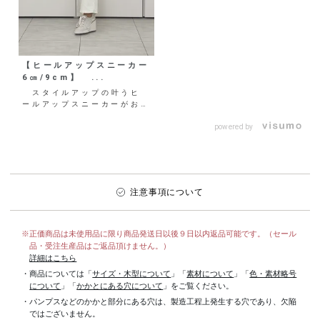
【ヒールアップスニーカー
6㎝/9cm】 ...
スタイルアップの叶うヒ
ールアップスニーカーがお目
見え♡ 6㎝と9cmの2パタ
ーンご用意しているの
powered by
で、...
注意事項について
※正価商品は未使用品に限り商品発送日以後９日以内返品可能です。（セール
品・受注生産品はご返品頂けません。）
詳細はこちら
・商品については「
サイズ・木型について
」「
素材について
」「
色・素材略号
について
」「
かかとにある穴について
」をご覧ください。
・パンプスなどのかかと部分にある穴は、製造工程上発生する穴であり、欠陥
ではございません。