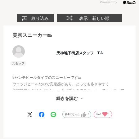
絞り込み
表示：新しい順
美脚スニーカー👟
天神地下街店スタッフ T.A
9センチヒールタイプのスニーカーです👟
ウェッジヒールなので安定感があり、とっても歩きやすく
美脚効果もあります♡ヒールタイプなのでスニーカーでもカジュア
ルになりすぎず
続きを読む
スカートやワンピース等の綺麗めコーデとも相性抜群です♡
参考になった
0
Like!
1