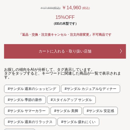
￥14,960
￥17,600(税込)
(税込)
15%OFF
（EEの木型です）
「返品・交換・注文後キャンセル・注文内容変更」不可商品です
カートに入れる・取り扱い店舗
お探しの傾向をAIが分析して、タグ表示しています。
タグをタップすると、キーワードに関連した商品が一覧で表示されま
す。
#サンダル 週末のショッピング
#サンダル カジュアルなディナー
#サンダル 季節の新作
#スタイルアップ サンダル
#サンダル サマーカラー
#サンダル 美脚
#サンダル 安定感
#サンダル 週末のリラックス
#サンダル 疲れにくい