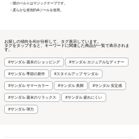
・踵のベルトはマジックテープです。
・柔らかな発泡EVAソールを使用。
お探しの傾向をAIが分析して、タグ表示しています。
タグをタップすると、キーワードに関連した商品が一覧で表示されま
す。
#サンダル 週末のショッピング
#サンダル カジュアルなディナー
#サンダル 季節の新作
#スタイルアップ サンダル
#サンダル サマーカラー
#サンダル 美脚
#サンダル 安定感
#サンダル 週末のリラックス
#サンダル 疲れにくい
#サンダル 弾力