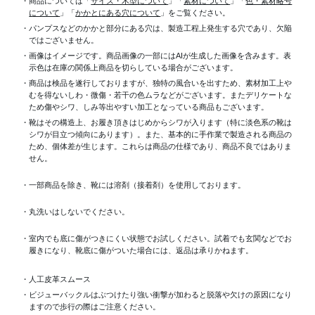
・商品については「
サイズ・木型について
」「
素材について
」「
色・素材略号
について
」「
かかとにある穴について
」をご覧ください。
・パンプスなどのかかと部分にある穴は、製造工程上発生する穴であり、欠陥
ではございません。
・画像はイメージです。商品画像の一部にはAIが生成した画像を含みます。表
示色は在庫の関係上商品を切らしている場合がございます。
・商品は検品を遂行しておりますが、独特の風合いを出すため、素材加工上
むを得ないしわ・微傷・若干の色ムラなどがございます。またデリケートな
ため傷やシワ、しみ等出やすい加工となっている商品もございます。
・靴はその構造上、お履き頂きはじめからシワが入ります（特に淡色系の靴は
シワが目立つ傾向にあります）。また、基本的に手作業で製造される商品の
ため、個体差が生じます。これらは商品の仕様であり、商品不良ではありま
せん。
・一部商品を除き、靴には溶剤（接着剤）を使用しております。
・丸洗いはしないでください。
・室内でも底に傷がつきにくい状態でお試しください。試着でも玄関などでお
履きになり、靴底に傷がついた場合には、返品は承りかねます。
・人工皮革スムース
・ビジューバックルはぶつけたり強い衝撃が加わると脱落や欠けの原因になり
ますので歩行の際はご注意ください。