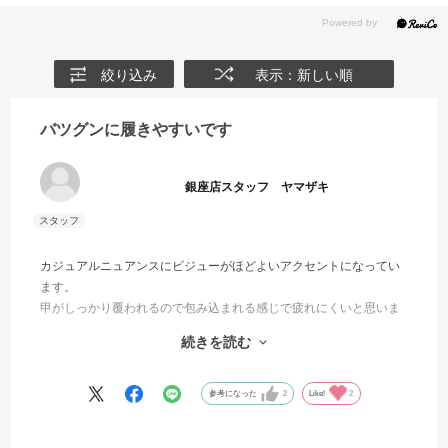
絞り込み
表示：新しい順
バツグンに履きやすいです
銀座店スタッフ ヤマザキ
カジュアルニュアンスにビジューがほどよいアクセントになってい
ます。
甲がしっかり覆われるので包み込まれる感じで疲れにくいと思いま
す。
続きを読む
サイズ感は ゆったりしています。甲のベルトは調節出来ません
が とても柔らかい作りになっています。
私は いつも選んでいるサイズでちょうどよかったです。
参考になった
2
Like!
2
パンツや丈の長いスカートに相性バツグンです。