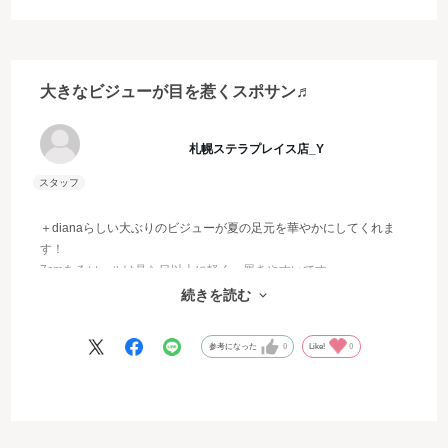
大きなビジューが目を惹くスポサン♬
札幌ステラプレイス店_Y
＋dianaらしい大ぶりのビジューが夏の足元を華やかにしてくれま
す！
7cmあるソールは見た目以上に軽く、履きやすいです。
グルカサンダルっぽいデザインなのでソックス合わせも可愛いで
続きを読む
す！
参考になった
0
Like!
0