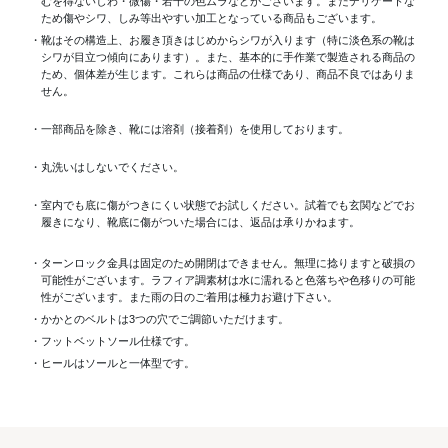
むを得ないしわ・微傷・若干の色ムラなどがございます。またデリケートな
ため傷やシワ、しみ等出やすい加工となっている商品もございます。
・靴はその構造上、お履き頂きはじめからシワが入ります（特に淡色系の靴は
シワが目立つ傾向にあります）。また、基本的に手作業で製造される商品の
ため、個体差が生じます。これらは商品の仕様であり、商品不良ではありま
せん。
・一部商品を除き、靴には溶剤（接着剤）を使用しております。
・丸洗いはしないでください。
・室内でも底に傷がつきにくい状態でお試しください。試着でも玄関などでお
履きになり、靴底に傷がついた場合には、返品は承りかねます。
・ターンロック金具は固定のため開閉はできません。無理に捻りますと破損の
可能性がございます。ラフィア調素材は水に濡れると色落ちや色移りの可能
性がございます。また雨の日のご着用は極力お避け下さい。
・かかとのベルトは3つの穴でご調節いただけます。
・フットベットソール仕様です。
・ヒールはソールと一体型です。