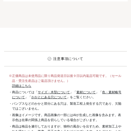
注意事項について
※正価商品は未使用品に限り商品発送日以後９日以内返品可能です。（セール
品・受注生産品はご返品頂けません。）
詳細はこちら
・商品については「
サイズ・木型について
」「
素材について
」「
色・素材略号
について
」「
かかとにある穴について
」をご覧ください。
・パンプスなどのかかと部分にある穴は、製造工程上発生する穴であり、欠陥
ではございません。
・画像はイメージです。商品画像の一部にはAIが生成した画像を含みます。表
示色は在庫の関係上商品を切らしている場合がございます。
・商品は検品を遂行しておりますが、独特の風合いを出すため、素材加工上