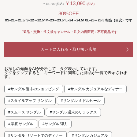
￥13,090
￥18,700(税込)
(税込)
30%OFF
XS=21～21.5/ S=22～22.5/ M=23～23.5/ L=24～24.5/ XL=25～25.5 相当（目安）です
「返品・交換・注文後キャンセル・注文内容変更」不可商品です
カートに入れる・取り扱い店舗
お探しの傾向をAIが分析して、タグ表示しています。
タグをタップすると、キーワードに関連した商品が一覧で表示されま
す。
#サンダル 週末のショッピング
#サンダル カジュアルなディナー
#スタイルアップ サンダル
#サンダル ミドルヒール
#スムース サンダル
#サンダル 週末のリラックス
#厚底 サンダル
#サンダル 弾力
#サンダル リゾートでのディナー
#サンダル カジュアル