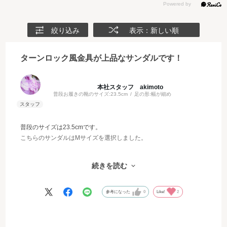
絞り込み
表示：新しい順
ターンロック風金具が上品なサンダルです！
本社スタッフ akimoto
普段お履きの靴のサイズ:
23.5cm
足の形:
幅が細め
普段のサイズは23.5cmです。
こちらのサンダルはMサイズを選択しました。
普段SMLサイズ展開のものはMサイズでちょうどいいのですが、
続きを読む
こちらはややタイトに感じたので、かかとベルトは一番緩い位置に
合わせて履くのがよさそうです。
参考になった
0
Like!
2
カジュアルながらも上品な雰囲気で大人のリゾートスタイルにおす
すめのアイテムです！