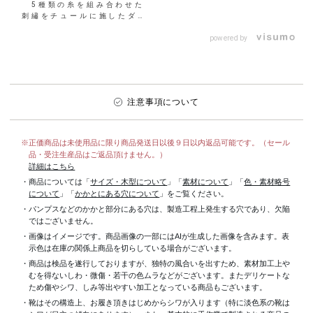
5種類の糸を組み合わせた
刺繡をチュールに施したダイ
アナオリジナル柄のシアーア
イテム♡ 金銀の糸のラ
powered by
イ...
注意事項について
※正価商品は未使用品に限り商品発送日以後９日以内返品可能です。（セール
品・受注生産品はご返品頂けません。）
詳細はこちら
・商品については「
サイズ・木型について
」「
素材について
」「
色・素材略号
について
」「
かかとにある穴について
」をご覧ください。
・パンプスなどのかかと部分にある穴は、製造工程上発生する穴であり、欠陥
ではございません。
・画像はイメージです。商品画像の一部にはAIが生成した画像を含みます。表
示色は在庫の関係上商品を切らしている場合がございます。
・商品は検品を遂行しておりますが、独特の風合いを出すため、素材加工上
むを得ないしわ・微傷・若干の色ムラなどがございます。またデリケートな
ため傷やシワ、しみ等出やすい加工となっている商品もございます。
・靴はその構造上、お履き頂きはじめからシワが入ります（特に淡色系の靴は