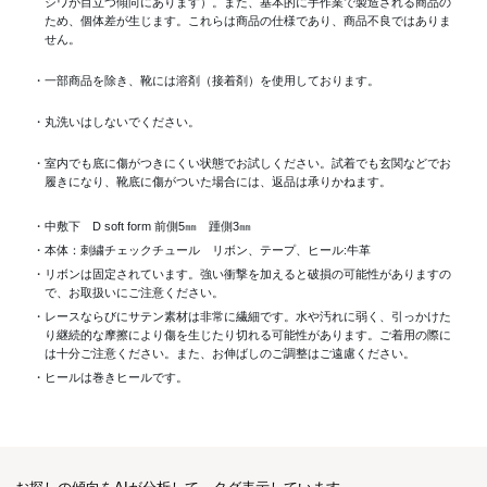
シワが目立つ傾向にあります）。また、基本的に手作業で製造される商品の
ため、個体差が生じます。これらは商品の仕様であり、商品不良ではありま
せん。
・一部商品を除き、靴には溶剤（接着剤）を使用しております。
・丸洗いはしないでください。
・室内でも底に傷がつきにくい状態でお試しください。試着でも玄関などでお
履きになり、靴底に傷がついた場合には、返品は承りかねます。
・中敷下 D soft form 前側5㎜ 踵側3㎜
・本体：刺繍チェックチュール リボン、テープ、ヒール:牛革
・リボンは固定されています。強い衝撃を加えると破損の可能性がありますの
で、お取扱いにご注意ください。
・レースならびにサテン素材は非常に繊細です。水や汚れに弱く、引っかけた
り継続的な摩擦により傷を生じたり切れる可能性があります。ご着用の際に
は十分ご注意ください。また、お伸ばしのご調整はご遠慮ください。
・ヒールは巻きヒールです。