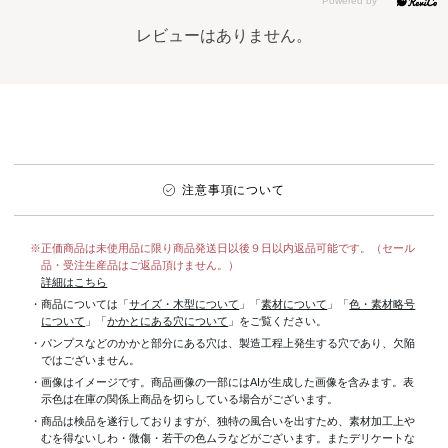
レビューはありません。
注意事項について
※正価商品は未使用品に限り商品発送日以後９日以内返品可能です。（セール
品・受注生産品はご返品頂けません。）
詳細はこちら
・商品については「
サイズ・木型について
」「
素材について
」「
色・素材略号
について
」「
かかとにある穴について
」をご覧ください。
・パンプスなどのかかと部分にある穴は、製造工程上発生する穴であり、欠陥
ではございません。
・画像はイメージです。商品画像の一部にはAIが生成した画像を含みます。表
示色は在庫の関係上商品を切らしている場合がございます。
・商品は検品を遂行しておりますが、独特の風合いを出すため、素材加工上
むを得ないしわ・微傷・若干の色ムラなどがございます。またデリケートな