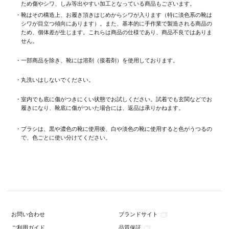
ため傷やシワ、しみ等出やすい加工となっている商品もございます。
・靴はその構造上、お履き頂きはじめからシワが入ります（特に淡色系の靴は
シワが目立つ傾向にあります）。また、基本的に手作業で製造される商品の
ため、個体差が生じます。これらは商品の仕様であり、商品不良ではありま
せん。
・一部商品を除き、靴には溶剤（接着剤）を使用しております。
・丸洗いはしないでください。
・室内でも底に傷がつきにくい状態でお試しください。試着でも玄関などでお
履きになり、靴底に傷がついた場合には、返品は承りかねます。
・ブラシは、黒や濃色の靴に使用後、白や淡色の靴に使用すると色がうつるの
で、色ごとに使い分けてください。
ブランドサイト
お問い合わせ
品質保証
ご利用ガイド