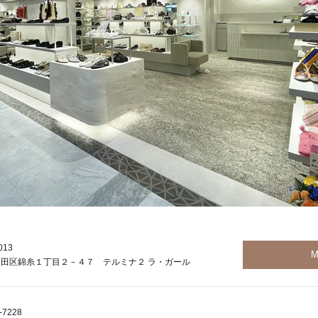
013
M
田区錦糸１丁目２－４７ テルミナ２ ラ・ガール
-7228