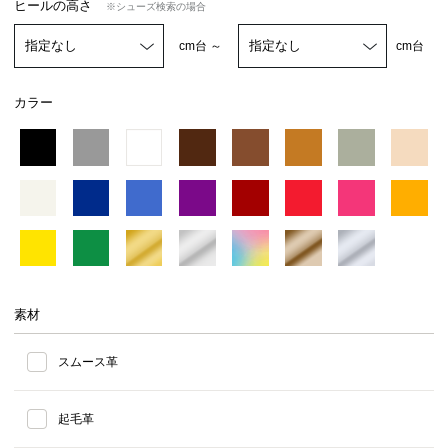
ヒールの高さ
※シューズ検索の場合
cm台 ～
cm台
カラー
素材
スムース革
起毛革