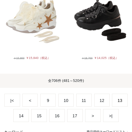
￥15,840
（税込）
￥14,025
（税込）
￥19,800
￥18,700
全
706件
(481～520件)
|<
<
9
10
11
12
13
14
15
16
17
>
>|
商品登録キーワードリスト