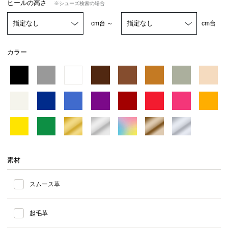
ヒールの高さ
※シューズ検索の場合
cm台 ～
cm台
カラー
素材
スムース革
起毛革