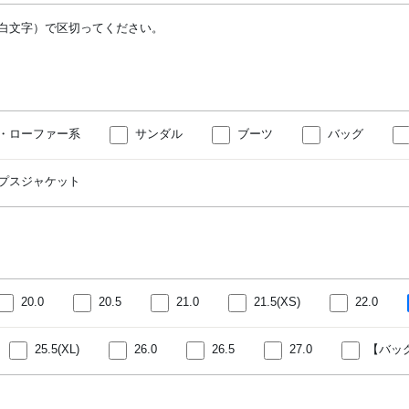
白文字）で区切ってください。
・ローファー系
サンダル
ブーツ
バッグ
プスジャケット
20.0
20.5
21.0
21.5(XS)
22.0
25.5(XL)
26.0
26.5
27.0
【バッ