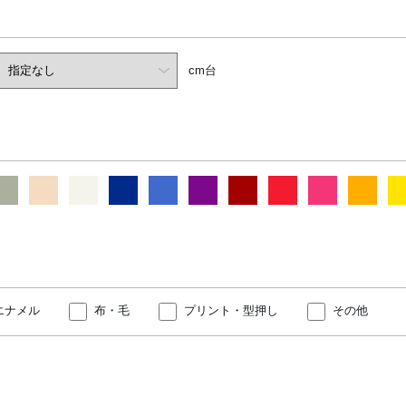
cm台
エナメル
布・毛
プリント・型押し
その他