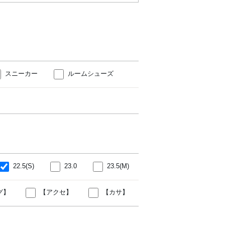
スニーカー
ルームシューズ
22.5(S)
23.0
23.5(M)
グ】
【アクセ】
【カサ】