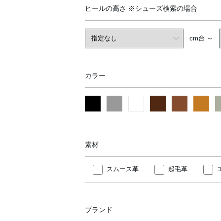
ヒールの高さ
※シューズ検索の場合
cm台 ～
カラー
素材
スムース革
起毛革
ブランド