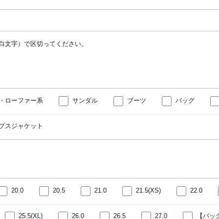
白文字）で区切ってください。
・ローファー系
サンダル
ブーツ
バッグ
プスジャケット
20.0
20.5
21.0
21.5(XS)
22.0
25.5(XL)
26.0
26.5
27.0
【バッ