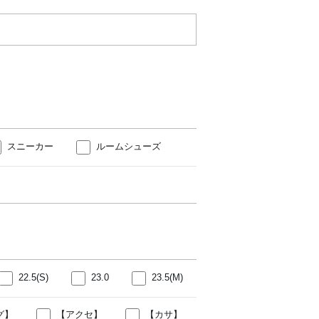
スニーカー
ルームシューズ
22.5(S)
23.0
23.5(M)
グ】
【アクセ】
【カサ】