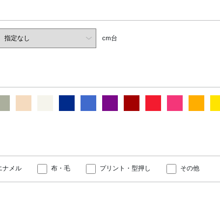
cm台
エナメル
布・毛
プリント・型押し
その他