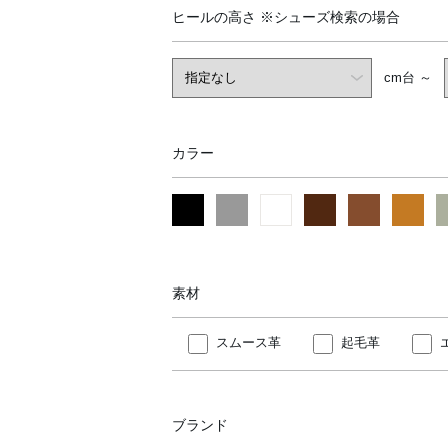
ヒールの高さ
※シューズ検索の場合
cm台 ～
カラー
素材
スムース革
起毛革
ブランド