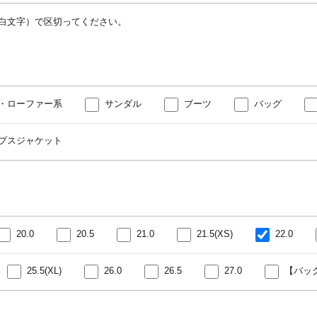
白文字）で区切ってください。
・ローファー系
サンダル
ブーツ
バッグ
プスジャケット
20.0
20.5
21.0
21.5(XS)
22.0
25.5(XL)
26.0
26.5
27.0
【バッ