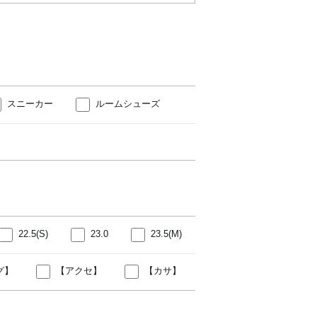
スニーカー
ルームシューズ
22.5(S)
23.0
23.5(M)
グ】
【アクセ】
【カサ】