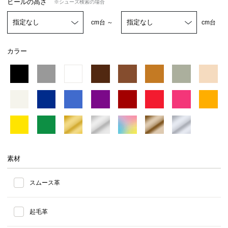
ヒールの高さ
※シューズ検索の場合
cm台 ～
cm台
カラー
素材
スムース革
起毛革